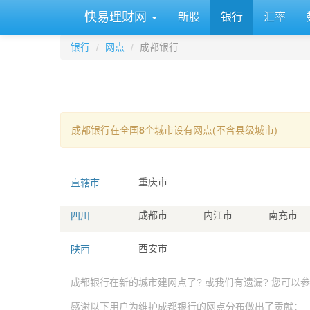
快易理财网
新股
银行
汇率
银行
网点
成都银行
成都银行在全国
8
个城市设有网点(不含县级城市)
直辖市
重庆市
四川
成都市
内江市
南充市
陕西
西安市
成都银行在新的城市建网点了? 或我们有遗漏? 您可以
感谢以下用户为维护成都银行的网点分布做出了贡献：