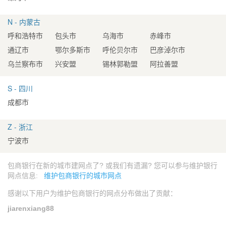
N - 内蒙古
呼和浩特市
包头市
乌海市
赤峰市
通辽市
鄂尔多斯市
呼伦贝尔市
巴彦淖尔市
乌兰察布市
兴安盟
锡林郭勒盟
阿拉善盟
S - 四川
成都市
Z - 浙江
宁波市
包商银行在新的城市建网点了? 或我们有遗漏? 您可以参与维护银行
网点信息:
维护包商银行的城市网点
感谢以下用户为维护包商银行的网点分布做出了贡献：
jiarenxiang88