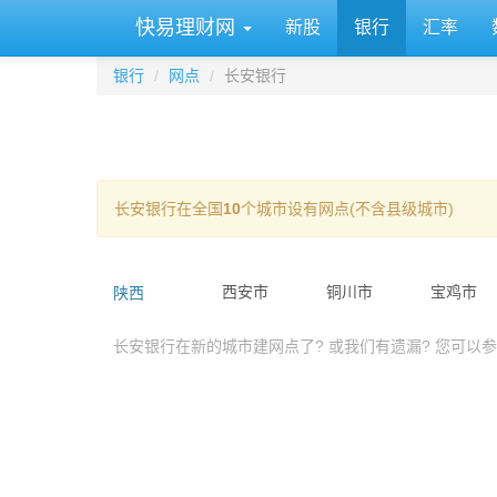
快易理财网
新股
银行
汇率
银行
网点
长安银行
长安银行在全国
10
个城市设有网点(不含县级城市)
陕西
西安市
铜川市
宝鸡市
长安银行在新的城市建网点了? 或我们有遗漏? 您可以