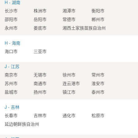
H - 湖南
长沙市
株洲市
湘潭市
衡阳市
邵阳市
岳阳市
常德市
郴州市
永州市
娄底市
湘西土家族苗族自治州
H - 海南
海口市
三亚市
J - 江苏
南京市
无锡市
徐州市
常州市
苏州市
南通市
连云港市
淮安市
盐城市
扬州市
镇江市
泰州市
J - 吉林
长春市
吉林市
通化市
松原市
延边朝鲜族自治州