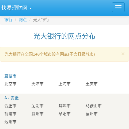
快易理财网
银行
网点
光大银行
光大银行的网点分布
×
光大银行在全国
146
个城市设有网点(不含县级城市)
直辖市
北京市
天津市
上海市
重庆市
A - 安徽
合肥市
芜湖市
蚌埠市
马鞍山市
铜陵市
滁州市
阜阳市
宿州市
池州市