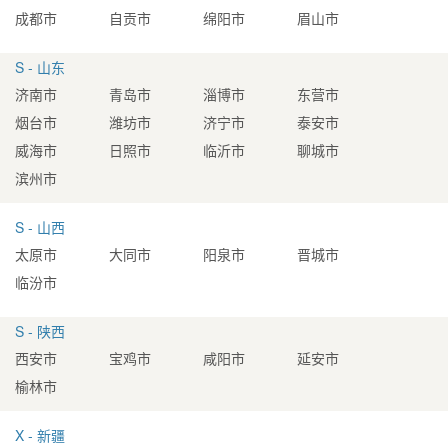
成都市
自贡市
绵阳市
眉山市
S - 山东
济南市
青岛市
淄博市
东营市
烟台市
潍坊市
济宁市
泰安市
威海市
日照市
临沂市
聊城市
滨州市
S - 山西
太原市
大同市
阳泉市
晋城市
临汾市
S - 陕西
西安市
宝鸡市
咸阳市
延安市
榆林市
X - 新疆