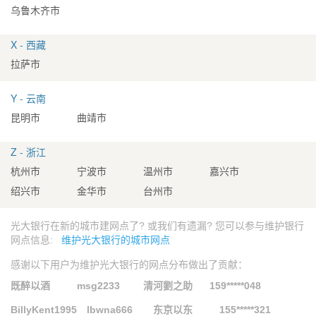
乌鲁木齐市
X - 西藏
拉萨市
Y - 云南
昆明市
曲靖市
Z - 浙江
杭州市
宁波市
温州市
嘉兴市
绍兴市
金华市
台州市
光大银行在新的城市建网点了? 或我们有遗漏? 您可以参与维护银行
网点信息:
维护光大银行的城市网点
感谢以下用户为维护光大银行的网点分布做出了贡献：
既醉以酒
msg2233
清河劉之助
159*****048
BillyKent1995
lbwna666
东京以东
155*****321