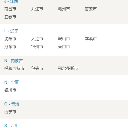
J - 江西
南昌市
九江市
赣州市
吉安市
宜春市
L - 辽宁
沈阳市
大连市
鞍山市
本溪市
丹东市
锦州市
营口市
N - 内蒙古
呼和浩特市
包头市
鄂尔多斯市
N - 宁夏
银川市
Q - 青海
西宁市
S - 四川