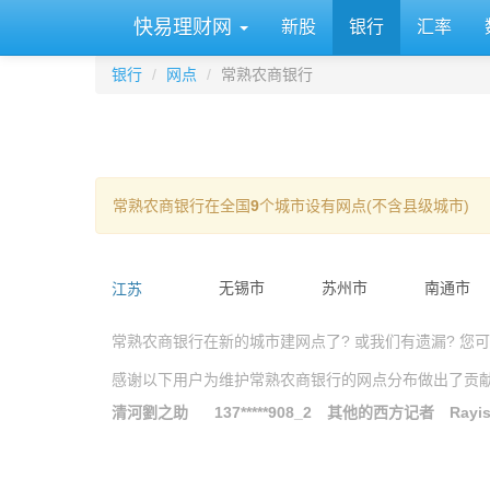
快易理财网
新股
银行
汇率
银行
网点
常熟农商银行
常熟农商银行在全国
9
个城市设有网点(不含县级城市)
江苏
无锡市
苏州市
南通市
常熟农商银行在新的城市建网点了? 或我们有遗漏? 您
感谢以下用户为维护常熟农商银行的网点分布做出了贡
清河劉之助
137*****908_2
其他的西方记者
Rayis