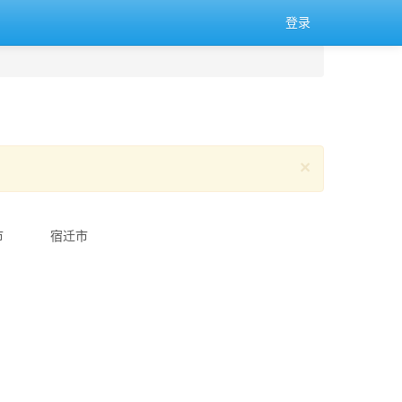
登录
×
市
宿迁市