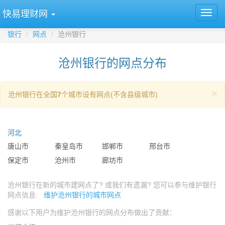
快易理财网
银行
网点
沧州银行
沧州银行的网点分布
×
沧州银行在全国
7
个城市设有网点(不含县级城市)
河北
唐山市
秦皇岛市
邯郸市
邢台市
保定市
沧州市
廊坊市
沧州银行在新的城市建网点了? 或我们有遗漏? 您可以参与维护银行
网点信息:
维护沧州银行的城市网点
感谢以下用户为维护沧州银行的网点分布做出了贡献：