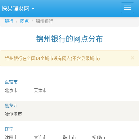
快易理财网
银行
网点
锦州银行
锦州银行的网点分布
×
锦州银行在全国
14
个城市设有网点(不含县级城市)
直辖市
北京市
天津市
黑龙江
哈尔滨市
辽宁
沈阳市
大连市
鞍山市
抚顺市