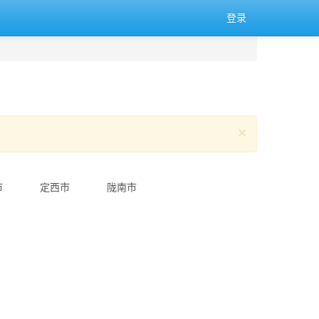
登录
×
市
定西市
陇南市