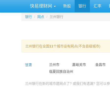
快易理财网
新股
银行
汇率
银行
网点
兰州银行
兰州银行在全国
11
个城市设有网点(不含县级城市)
甘肃
兰州市
嘉峪关市
金昌市
临夏回族自治州
兰州银行在新的城市建网点了? 或我们有遗漏? 您可以