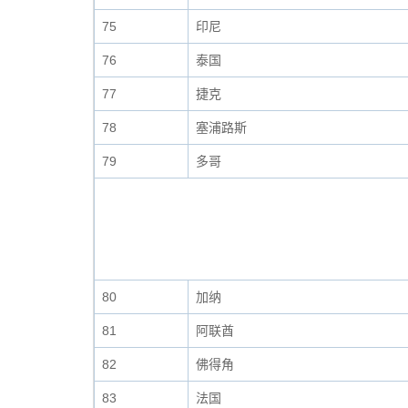
75
印尼
76
泰国
77
捷克
78
塞浦路斯
79
多哥
80
加纳
81
阿联酋
82
佛得角
83
法国