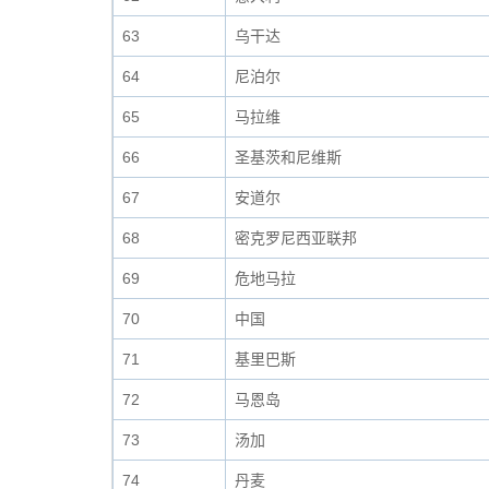
63
乌干达
64
尼泊尔
65
马拉维
66
圣基茨和尼维斯
67
安道尔
68
密克罗尼西亚联邦
69
危地马拉
70
中国
71
基里巴斯
72
马恩岛
73
汤加
74
丹麦