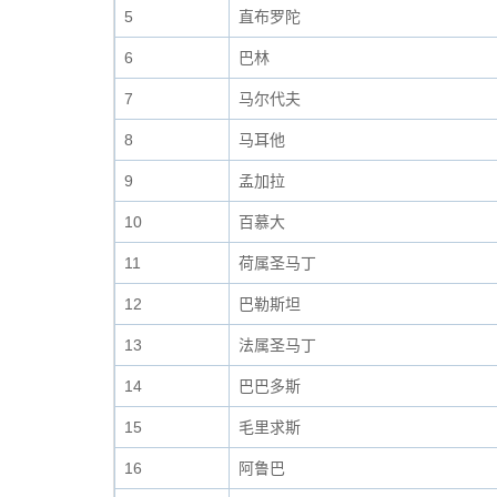
5
直布罗陀
6
巴林
7
马尔代夫
8
马耳他
9
孟加拉
10
百慕大
11
荷属圣马丁
12
巴勒斯坦
13
法属圣马丁
14
巴巴多斯
15
毛里求斯
16
阿鲁巴