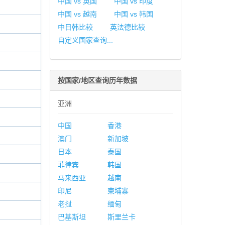
中国 vs 英国
中国 vs 印度
中国 vs 越南
中国 vs 韩国
中日韩比较
英法德比较
自定义国家查询...
按国家/地区查询历年数据
亚洲
中国
香港
澳门
新加坡
日本
泰国
菲律宾
韩国
马来西亚
越南
印尼
柬埔寨
老挝
缅甸
巴基斯坦
斯里兰卡