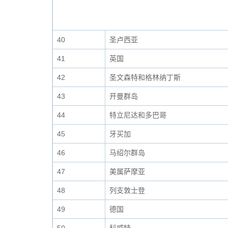
40
圣卢西亚
41
英国
42
圣文森特和格林纳丁斯
43
开曼群岛
44
特立尼达和多巴哥
45
牙买加
46
马绍尔群岛
47
美属萨摩亚
48
列支敦士登
49
德国