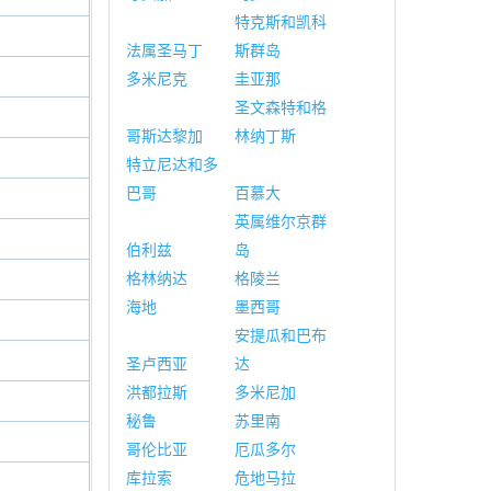
特克斯和凯科
法属圣马丁
斯群岛
多米尼克
圭亚那
圣文森特和格
哥斯达黎加
林纳丁斯
特立尼达和多
巴哥
百慕大
英属维尔京群
伯利兹
岛
格林纳达
格陵兰
海地
墨西哥
安提瓜和巴布
圣卢西亚
达
洪都拉斯
多米尼加
秘鲁
苏里南
哥伦比亚
厄瓜多尔
库拉索
危地马拉