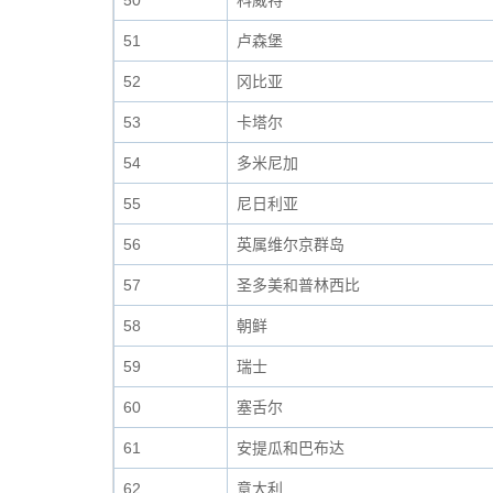
50
科威特
51
卢森堡
52
冈比亚
53
卡塔尔
54
多米尼加
55
尼日利亚
56
英属维尔京群岛
57
圣多美和普林西比
58
朝鲜
59
瑞士
60
塞舌尔
61
安提瓜和巴布达
62
意大利