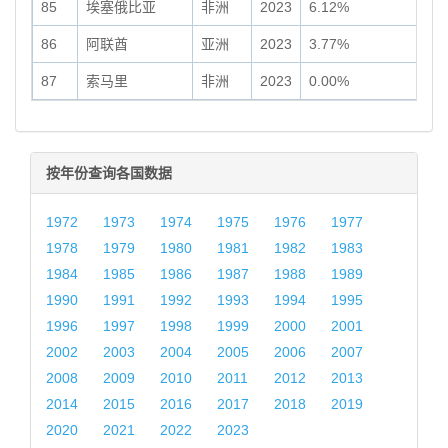
85
埃塞俄比亚
非洲
2023
6.12%
86
阿联酋
亚洲
2023
3.77%
87
索马里
非洲
2023
0.00%
按年份查询各国数据
1972
1973
1974
1975
1976
1977
1978
1979
1980
1981
1982
1983
1984
1985
1986
1987
1988
1989
1990
1991
1992
1993
1994
1995
1996
1997
1998
1999
2000
2001
2002
2003
2004
2005
2006
2007
2008
2009
2010
2011
2012
2013
2014
2015
2016
2017
2018
2019
2020
2021
2022
2023