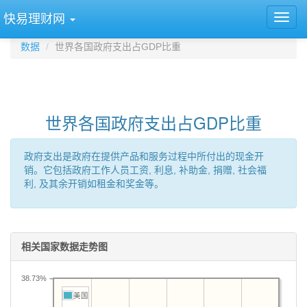
快易理财网
数据
世界各国政府支出占GDP比重
世界各国政府支出占GDP比重
政府支出是政府在提供产品和服务过程中所付出的现金开
销。它包括政府工作人员工资, 利息, 补助金, 捐赠, 社会福
利, 及其余开销如租金和奖金等。
相关国家数据走势图
38.73%
美国