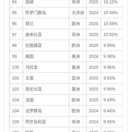
94
加纳
非洲
2025
10.11%
95
所罗门群岛
大洋洲
2024
10.09%
96
荷兰
欧洲
2025
10.08%
97
纳米比亚
非洲
2025
10.02%
98
拉脱维亚
欧洲
2025
9.99%
99
美国
美洲
2024
9.98%
100
乌拉圭
美洲
2025
9.96%
101
文莱
亚洲
2025
9.93%
102
哥伦比亚
美洲
2025
9.90%
103
法国
欧洲
2025
9.49%
104
法罗群岛
欧洲
2024
9.46%
105
阿尔及利亚
非洲
2024
9.45%