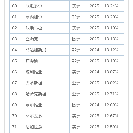
60
厄瓜多尔
美洲
2025
13.24%
61
塞内加尔
非洲
2025
13.20%
62
危地马拉
美洲
2025
13.19%
63
立陶宛
欧洲
2025
13.13%
64
马达加斯加
非洲
2024
13.12%
65
布隆迪
非洲
2025
13.10%
66
玻利维亚
美洲
2024
13.07%
67
巴基斯坦
亚洲
2025
13.02%
68
哈萨克斯坦
亚洲
2025
12.71%
69
塞尔维亚
欧洲
2024
12.69%
70
萨尔瓦多
美洲
2025
12.67%
71
尼加拉瓜
美洲
2025
12.59%