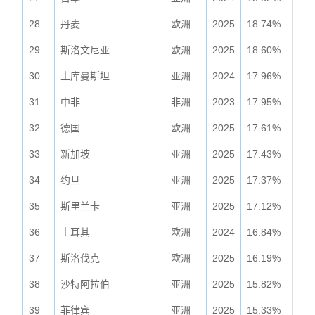
28
丹麦
欧洲
2025
18.74%
29
斯洛文尼亚
欧洲
2025
18.60%
30
土库曼斯坦
亚洲
2024
17.96%
31
中非
非洲
2023
17.95%
32
德国
欧洲
2025
17.61%
33
新加坡
亚洲
2025
17.43%
34
约旦
亚洲
2025
17.37%
35
斯里兰卡
亚洲
2025
17.12%
36
土耳其
欧洲
2024
16.84%
37
斯洛伐克
欧洲
2025
16.19%
38
沙特阿拉伯
亚洲
2025
15.82%
39
菲律宾
亚洲
2025
15.33%