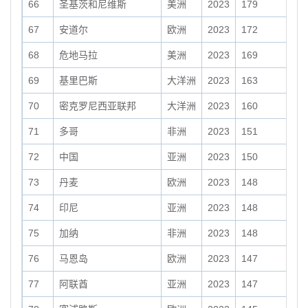
66
圣基茨和尼维斯
美洲
2023
179
67
安道尔
欧洲
2023
172
68
危地马拉
美洲
2023
169
69
基里巴斯
大洋洲
2023
163
70
密克罗尼西亚联邦
大洋洲
2023
160
71
多哥
非洲
2023
151
72
中国
亚洲
2023
150
73
丹麦
欧洲
2023
148
74
印尼
亚洲
2023
148
75
加纳
非洲
2023
148
76
马恩岛
欧洲
2023
147
77
阿联酋
亚洲
2023
147