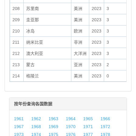
208
苏里南
美洲
2023
3
209
圭亚那
美洲
2023
3
210
冰岛
欧洲
2023
3
211
纳米比亚
非洲
2023
3
212
澳大利亚
大洋洲
2023
3
213
蒙古
亚洲
2023
2
214
格陵兰
美洲
2023
0
按年份查询各国数据
1961
1962
1963
1964
1965
1966
1967
1968
1969
1970
1971
1972
1973
1974
1975
1976
1977
1978