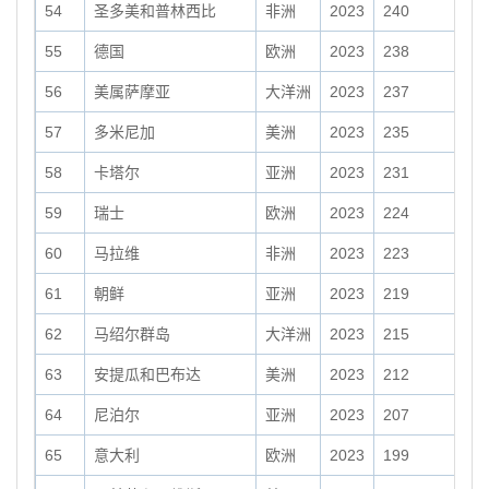
54
圣多美和普林西比
非洲
2023
240
55
德国
欧洲
2023
238
56
美属萨摩亚
大洋洲
2023
237
57
多米尼加
美洲
2023
235
58
卡塔尔
亚洲
2023
231
59
瑞士
欧洲
2023
224
60
马拉维
非洲
2023
223
61
朝鲜
亚洲
2023
219
62
马绍尔群岛
大洋洲
2023
215
63
安提瓜和巴布达
美洲
2023
212
64
尼泊尔
亚洲
2023
207
65
意大利
欧洲
2023
199