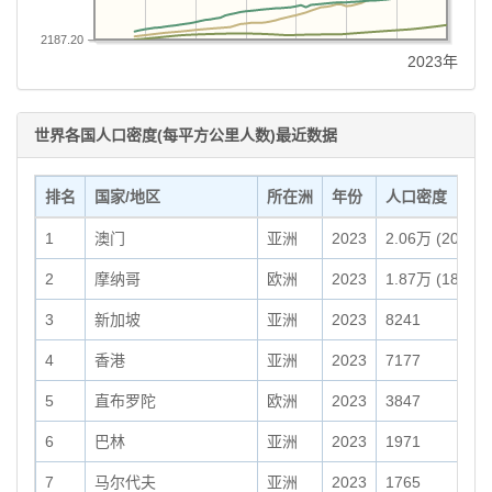
2187.20
2023年
世界各国人口密度(每平方公里人数)最近数据
排名
国家/地区
所在洲
年份
人口密度
1
澳门
亚洲
2023
2.06万 (20,569
2
摩纳哥
欧洲
2023
1.87万 (18,692
3
新加坡
亚洲
2023
8241
4
香港
亚洲
2023
7177
5
直布罗陀
欧洲
2023
3847
6
巴林
亚洲
2023
1971
7
马尔代夫
亚洲
2023
1765