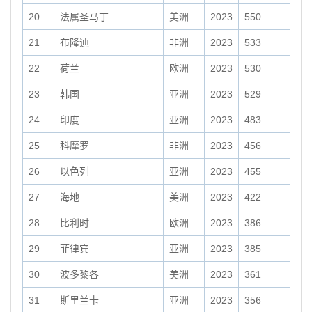
20
法属圣马丁
美洲
2023
550
21
布隆迪
非洲
2023
533
22
荷兰
欧洲
2023
530
23
韩国
亚洲
2023
529
24
印度
亚洲
2023
483
25
科摩罗
非洲
2023
456
26
以色列
亚洲
2023
455
27
海地
美洲
2023
422
28
比利时
欧洲
2023
386
29
菲律宾
亚洲
2023
385
30
波多黎各
美洲
2023
361
31
斯里兰卡
亚洲
2023
356