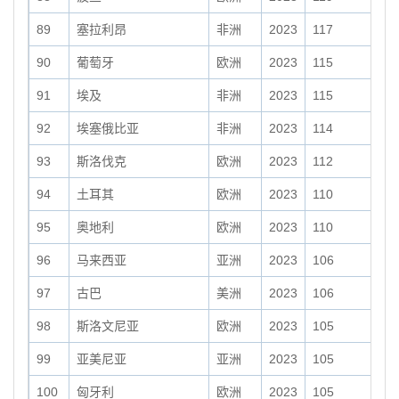
89
塞拉利昂
非洲
2023
117
90
葡萄牙
欧洲
2023
115
91
埃及
非洲
2023
115
92
埃塞俄比亚
非洲
2023
114
93
斯洛伐克
欧洲
2023
112
94
土耳其
欧洲
2023
110
95
奥地利
欧洲
2023
110
96
马来西亚
亚洲
2023
106
97
古巴
美洲
2023
106
98
斯洛文尼亚
欧洲
2023
105
99
亚美尼亚
亚洲
2023
105
100
匈牙利
欧洲
2023
105