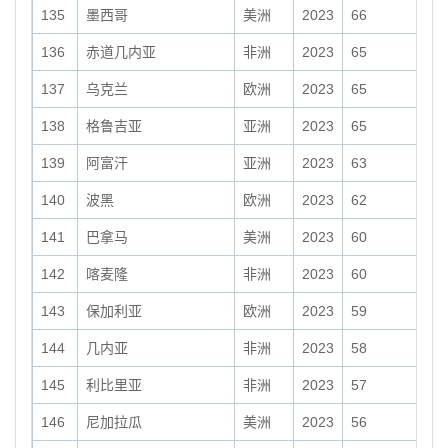
135
墨西哥
美洲
2023
66
136
赤道几内亚
非洲
2023
65
137
乌克兰
欧洲
2023
65
138
格鲁吉亚
亚洲
2023
65
139
阿富汗
亚洲
2023
63
140
波黑
欧洲
2023
62
141
巴拿马
美洲
2023
60
142
喀麦隆
非洲
2023
60
143
保加利亚
欧洲
2023
59
144
几内亚
非洲
2023
58
145
利比里亚
非洲
2023
57
146
尼加拉瓜
美洲
2023
56