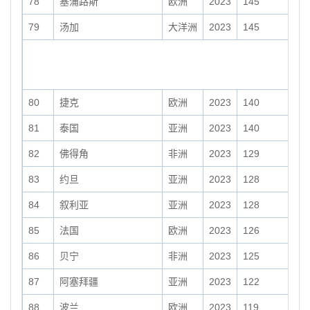
78
塞浦路斯
欧洲
2023
145
79
汤加
大洋洲
2023
145
80
捷克
欧洲
2023
140
81
泰国
亚洲
2023
140
82
佛得角
非洲
2023
129
83
约旦
亚洲
2023
128
84
叙利亚
亚洲
2023
128
85
法国
欧洲
2023
126
86
贝宁
非洲
2023
125
87
阿塞拜疆
亚洲
2023
122
88
波兰
欧洲
2023
119