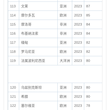
113
文莱
亚洲
2023
87
114
摩尔多瓦
欧洲
2023
85
115
摩洛哥
非洲
2023
84
116
布基纳法索
非洲
2023
84
117
缅甸
亚洲
2023
82
118
罗马尼亚
欧洲
2023
82
119
法属波利尼西亚
大洋洲
2023
80
120
乌兹别克斯坦
亚洲
2023
80
121
希腊
欧洲
2023
80
122
塞尔维亚
欧洲
2023
78