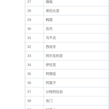
27
缅甸
28
哥伦比亚
29
韩国
30
苏丹
31
乌干达
32
西班牙
33
阿尔及利亚
34
伊拉克
35
阿根廷
36
阿富汗
37
沙特阿拉伯
38
也门