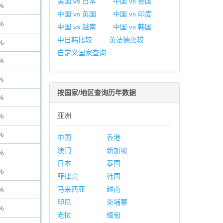
美国 vs 日本
中国 vs 德国
%
中国 vs 英国
中国 vs 印度
%
中国 vs 越南
中国 vs 韩国
中日韩比较
英法德比较
%
自定义国家查询...
%
%
按国家/地区查询历年数据
%
亚洲
%
%
中国
香港
澳门
新加坡
%
日本
泰国
%
菲律宾
韩国
马来西亚
越南
%
印尼
柬埔寨
%
老挝
缅甸