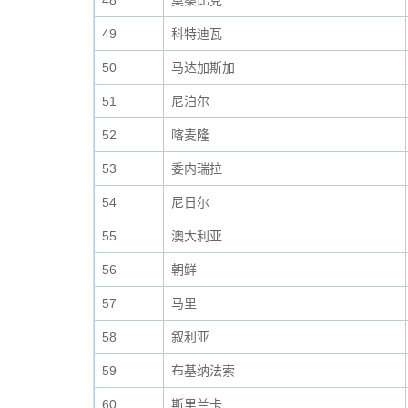
48
莫桑比克
49
科特迪瓦
50
马达加斯加
51
尼泊尔
52
喀麦隆
53
委内瑞拉
54
尼日尔
55
澳大利亚
56
朝鲜
57
马里
58
叙利亚
59
布基纳法索
60
斯里兰卡