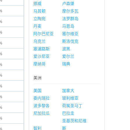
%
挪威
卢森堡
%
马其顿
摩尔多瓦
立陶宛
法罗群岛
%
丹麦
马恩岛
%
阿尔巴尼亚
塞尔维亚
乌克兰
斯洛伐克
%
塞浦路斯
波黑
%
爱沙尼亚
爱尔兰
摩纳哥
瑞典
%
%
美洲
%
美国
加拿大
%
委内瑞拉
玻利维亚
波多黎各
荷属圣马丁
%
尼加拉瓜
巴拉圭
%
圣基茨和尼维
智利
斯
%