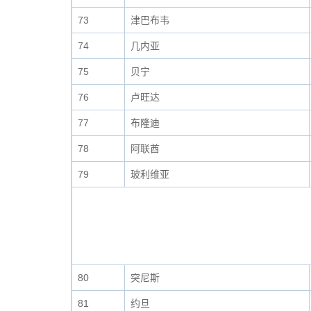
73
津巴布韦
74
几内亚
75
贝宁
76
卢旺达
77
布隆迪
78
阿联酋
79
玻利维亚
80
突尼斯
81
约旦