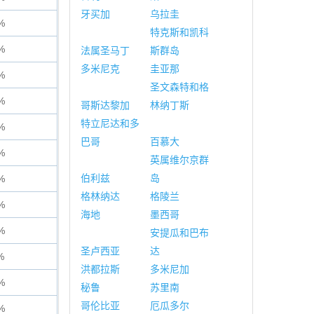
牙买加
乌拉圭
%
特克斯和凯科
%
法属圣马丁
斯群岛
多米尼克
圭亚那
%
圣文森特和格
%
哥斯达黎加
林纳丁斯
特立尼达和多
%
巴哥
百慕大
%
英属维尔京群
伯利兹
岛
%
格林纳达
格陵兰
%
海地
墨西哥
%
安提瓜和巴布
圣卢西亚
达
%
洪都拉斯
多米尼加
%
秘鲁
苏里南
哥伦比亚
厄瓜多尔
%