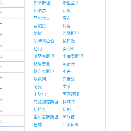
%
巴基斯坦
斯里兰卡
尼泊尔
印度
%
马尔代夫
蒙古
%
孟加拉
约旦
朝鲜
巴勒斯坦
%
沙特阿拉伯
黎巴嫩
%
也门
叙利亚
%
哈萨克斯坦
土库曼斯坦
格鲁吉亚
阿富汗
%
塔吉克斯坦
不丹
%
以色列
东帝汶
阿曼
文莱
%
卡塔尔
阿塞拜疆
%
乌兹别克斯坦
科威特
伊拉克
伊朗
%
吉尔吉斯斯坦
阿联酋
%
巴林
亚美尼亚