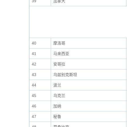
39
加拿大
40
摩洛哥
41
马来西亚
42
安哥拉
43
乌兹别克斯坦
44
波兰
45
乌克兰
46
加纳
47
秘鲁