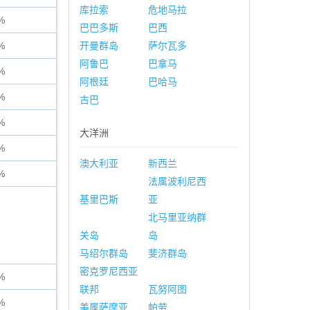
库拉索
危地马拉
%
巴巴多斯
巴西
%
开曼群岛
萨尔瓦多
阿鲁巴
巴拿马
%
阿根廷
巴哈马
%
古巴
%
大洋洲
%
澳大利亚
新西兰
%
法属波利尼西
基里巴斯
亚
北马里亚纳群
关岛
岛
马绍尔群岛
斐济群岛
密克罗尼西亚
%
联邦
瓦努阿图
%
美属萨摩亚
帕劳