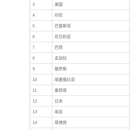
3
美国
4
印尼
5
巴基斯坦
6
尼日利亚
7
巴西
8
孟加拉
9
俄罗斯
10
埃塞俄比亚
11
墨西哥
12
日本
13
埃及
14
菲律宾