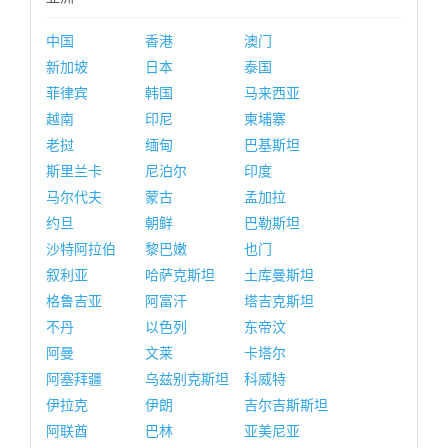
中国
香港
澳门
新加坡
日本
泰国
菲律宾
韩国
马来西亚
越南
印尼
柬埔寨
老挝
缅甸
巴基斯坦
斯里兰卡
尼泊尔
印度
马尔代夫
蒙古
孟加拉
约旦
朝鲜
巴勒斯坦
沙特阿拉伯
黎巴嫩
也门
叙利亚
哈萨克斯坦
土库曼斯坦
格鲁吉亚
阿富汗
塔吉克斯坦
不丹
以色列
东帝汶
阿曼
文莱
卡塔尔
阿塞拜疆
乌兹别克斯坦
科威特
伊拉克
伊朗
吉尔吉斯斯坦
阿联酋
巴林
亚美尼亚