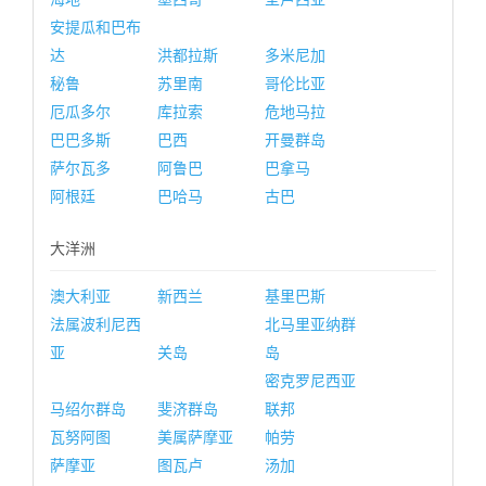
安提瓜和巴布
达
洪都拉斯
多米尼加
秘鲁
苏里南
哥伦比亚
厄瓜多尔
库拉索
危地马拉
巴巴多斯
巴西
开曼群岛
萨尔瓦多
阿鲁巴
巴拿马
阿根廷
巴哈马
古巴
大洋洲
澳大利亚
新西兰
基里巴斯
法属波利尼西
北马里亚纳群
亚
关岛
岛
密克罗尼西亚
马绍尔群岛
斐济群岛
联邦
瓦努阿图
美属萨摩亚
帕劳
萨摩亚
图瓦卢
汤加