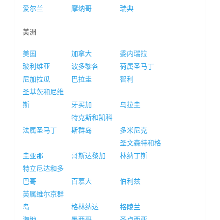
爱尔兰
摩纳哥
瑞典
美洲
美国
加拿大
委内瑞拉
玻利维亚
波多黎各
荷属圣马丁
尼加拉瓜
巴拉圭
智利
圣基茨和尼维
斯
牙买加
乌拉圭
特克斯和凯科
法属圣马丁
斯群岛
多米尼克
圣文森特和格
圭亚那
哥斯达黎加
林纳丁斯
特立尼达和多
巴哥
百慕大
伯利兹
英属维尔京群
岛
格林纳达
格陵兰
海地
墨西哥
圣卢西亚