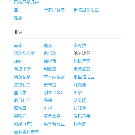
巴布亚新几内
亚
所罗门群岛
新喀里多尼亚
瑙鲁
非洲
南非
埃及
安哥拉
阿尔及利亚
尼日尔
纳米比亚
加纳
佛得角
利比里亚
毛里求斯
利比亚
坦桑尼亚
博茨瓦纳
布基纳法索
毛里塔尼亚
塞拉利昂
吉布提
几内亚
塞舌尔
刚果（金）
贝宁
尼日利亚
多哥
喀麦隆
摩洛哥
乍得
布隆迪
莱索托
莫桑比克
津巴布韦
刚果（布）
埃塞俄比亚
科摩罗
圣多美和普林