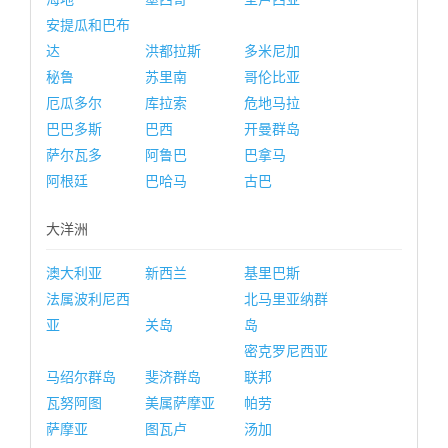
安提瓜和巴布
达
洪都拉斯
多米尼加
秘鲁
苏里南
哥伦比亚
厄瓜多尔
库拉索
危地马拉
巴巴多斯
巴西
开曼群岛
萨尔瓦多
阿鲁巴
巴拿马
阿根廷
巴哈马
古巴
大洋洲
澳大利亚
新西兰
基里巴斯
法属波利尼西
北马里亚纳群
亚
关岛
岛
密克罗尼西亚
马绍尔群岛
斐济群岛
联邦
瓦努阿图
美属萨摩亚
帕劳
萨摩亚
图瓦卢
汤加