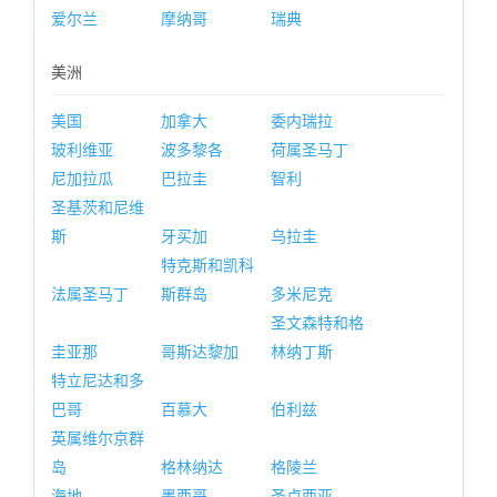
爱尔兰
摩纳哥
瑞典
美洲
美国
加拿大
委内瑞拉
玻利维亚
波多黎各
荷属圣马丁
尼加拉瓜
巴拉圭
智利
圣基茨和尼维
斯
牙买加
乌拉圭
特克斯和凯科
法属圣马丁
斯群岛
多米尼克
圣文森特和格
圭亚那
哥斯达黎加
林纳丁斯
特立尼达和多
巴哥
百慕大
伯利兹
英属维尔京群
岛
格林纳达
格陵兰
海地
墨西哥
圣卢西亚