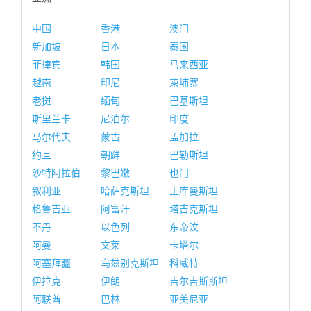
中国
香港
澳门
新加坡
日本
泰国
菲律宾
韩国
马来西亚
越南
印尼
柬埔寨
老挝
缅甸
巴基斯坦
斯里兰卡
尼泊尔
印度
马尔代夫
蒙古
孟加拉
约旦
朝鲜
巴勒斯坦
沙特阿拉伯
黎巴嫩
也门
叙利亚
哈萨克斯坦
土库曼斯坦
格鲁吉亚
阿富汗
塔吉克斯坦
不丹
以色列
东帝汶
阿曼
文莱
卡塔尔
阿塞拜疆
乌兹别克斯坦
科威特
伊拉克
伊朗
吉尔吉斯斯坦
阿联酋
巴林
亚美尼亚