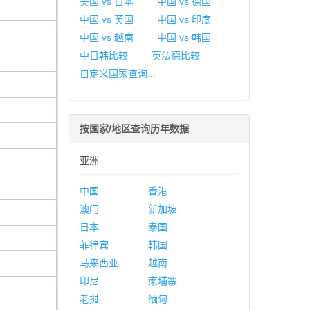
美国 vs 日本
中国 vs 德国
中国 vs 英国
中国 vs 印度
中国 vs 越南
中国 vs 韩国
中日韩比较
英法德比较
自定义国家查询...
按国家/地区查询历年数据
亚洲
中国
香港
澳门
新加坡
日本
泰国
菲律宾
韩国
马来西亚
越南
印尼
柬埔寨
老挝
缅甸