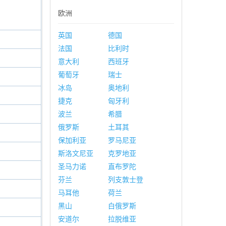
欧洲
英国
德国
法国
比利时
意大利
西班牙
葡萄牙
瑞士
冰岛
奥地利
捷克
匈牙利
波兰
希腊
俄罗斯
土耳其
保加利亚
罗马尼亚
斯洛文尼亚
克罗地亚
圣马力诺
直布罗陀
芬兰
列支敦士登
马耳他
荷兰
黑山
白俄罗斯
安道尔
拉脱维亚