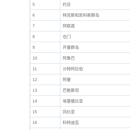
5
约旦
6
特克斯和凯科斯群岛
7
阿联酋
8
也门
9
开曼群岛
10
阿鲁巴
11
沙特阿拉伯
12
阿曼
13
巴勒斯坦
14
埃塞俄比亚
15
冈比亚
16
科特迪瓦