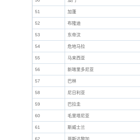
50
澳门
51
加蓬
52
布隆迪
53
东帝汶
54
危地马拉
55
马来西亚
56
新喀里多尼亚
57
巴林
58
尼日利亚
59
巴拉圭
60
毛里塔尼亚
61
斯威士兰
62
哥斯达黎加