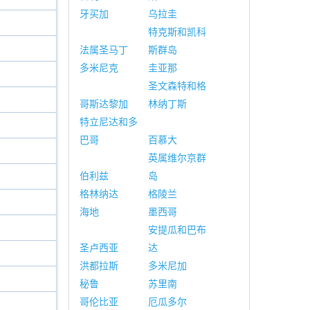
牙买加
乌拉圭
特克斯和凯科
法属圣马丁
斯群岛
多米尼克
圭亚那
圣文森特和格
哥斯达黎加
林纳丁斯
特立尼达和多
巴哥
百慕大
英属维尔京群
伯利兹
岛
格林纳达
格陵兰
海地
墨西哥
安提瓜和巴布
圣卢西亚
达
洪都拉斯
多米尼加
秘鲁
苏里南
哥伦比亚
厄瓜多尔