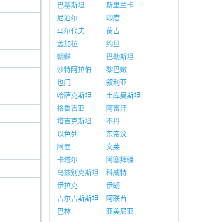
巴基斯坦
斯里兰卡
尼泊尔
印度
马尔代夫
蒙古
孟加拉
约旦
朝鲜
巴勒斯坦
沙特阿拉伯
黎巴嫩
也门
叙利亚
哈萨克斯坦
土库曼斯坦
格鲁吉亚
阿富汗
塔吉克斯坦
不丹
以色列
东帝汶
阿曼
文莱
卡塔尔
阿塞拜疆
乌兹别克斯坦
科威特
伊拉克
伊朗
吉尔吉斯斯坦
阿联酋
巴林
亚美尼亚