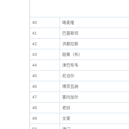
40
喀麦隆
41
巴基斯坦
42
洪都拉斯
43
刚果（布）
44
津巴布韦
45
尼泊尔
46
博茨瓦纳
47
塞内加尔
48
老挝
49
文莱