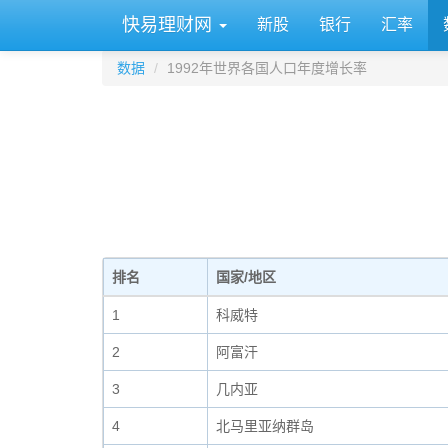
快易理财网
新股
银行
汇率
数据
1992年世界各国人口年度增长率
排名
国家/地区
1
科威特
2
阿富汗
3
几内亚
4
北马里亚纳群岛