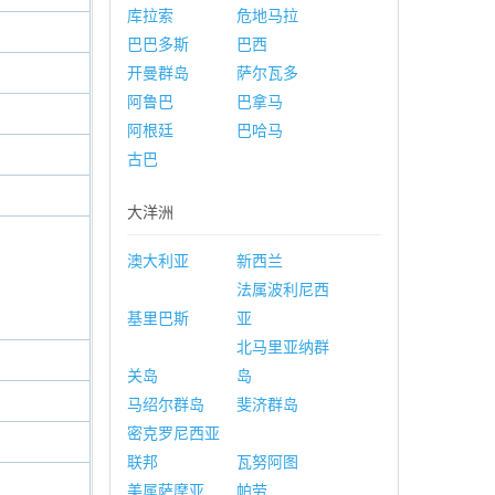
库拉索
危地马拉
巴巴多斯
巴西
开曼群岛
萨尔瓦多
阿鲁巴
巴拿马
阿根廷
巴哈马
古巴
大洋洲
澳大利亚
新西兰
法属波利尼西
基里巴斯
亚
北马里亚纳群
关岛
岛
马绍尔群岛
斐济群岛
密克罗尼西亚
联邦
瓦努阿图
美属萨摩亚
帕劳