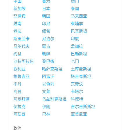
中国
香港
澳门
新加坡
日本
泰国
菲律宾
韩国
马来西亚
越南
印尼
柬埔寨
老挝
缅甸
巴基斯坦
斯里兰卡
尼泊尔
印度
马尔代夫
蒙古
孟加拉
约旦
朝鲜
巴勒斯坦
沙特阿拉伯
黎巴嫩
也门
叙利亚
哈萨克斯坦
土库曼斯坦
格鲁吉亚
阿富汗
塔吉克斯坦
不丹
以色列
东帝汶
阿曼
文莱
卡塔尔
阿塞拜疆
乌兹别克斯坦
科威特
伊拉克
伊朗
吉尔吉斯斯坦
阿联酋
巴林
亚美尼亚
欧洲