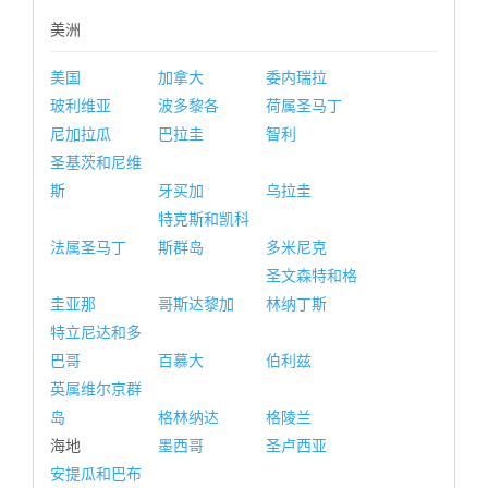
美洲
美国
加拿大
委内瑞拉
玻利维亚
波多黎各
荷属圣马丁
尼加拉瓜
巴拉圭
智利
圣基茨和尼维
斯
牙买加
乌拉圭
特克斯和凯科
法属圣马丁
斯群岛
多米尼克
圣文森特和格
圭亚那
哥斯达黎加
林纳丁斯
特立尼达和多
巴哥
百慕大
伯利兹
英属维尔京群
岛
格林纳达
格陵兰
海地
墨西哥
圣卢西亚
安提瓜和巴布