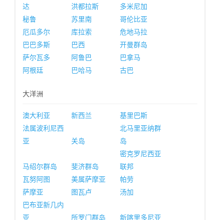
达
洪都拉斯
多米尼加
秘鲁
苏里南
哥伦比亚
厄瓜多尔
库拉索
危地马拉
巴巴多斯
巴西
开曼群岛
萨尔瓦多
阿鲁巴
巴拿马
阿根廷
巴哈马
古巴
大洋洲
澳大利亚
新西兰
基里巴斯
法属波利尼西
北马里亚纳群
亚
关岛
岛
密克罗尼西亚
马绍尔群岛
斐济群岛
联邦
瓦努阿图
美属萨摩亚
帕劳
萨摩亚
图瓦卢
汤加
巴布亚新几内
亚
所罗门群岛
新喀里多尼亚