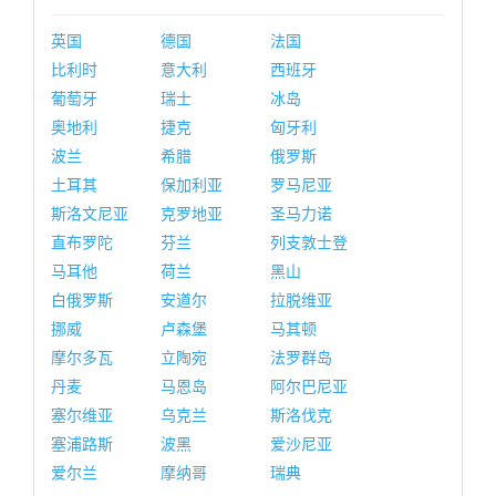
英国
德国
法国
比利时
意大利
西班牙
葡萄牙
瑞士
冰岛
奥地利
捷克
匈牙利
波兰
希腊
俄罗斯
土耳其
保加利亚
罗马尼亚
斯洛文尼亚
克罗地亚
圣马力诺
直布罗陀
芬兰
列支敦士登
马耳他
荷兰
黑山
白俄罗斯
安道尔
拉脱维亚
挪威
卢森堡
马其顿
摩尔多瓦
立陶宛
法罗群岛
丹麦
马恩岛
阿尔巴尼亚
塞尔维亚
乌克兰
斯洛伐克
塞浦路斯
波黑
爱沙尼亚
爱尔兰
摩纳哥
瑞典