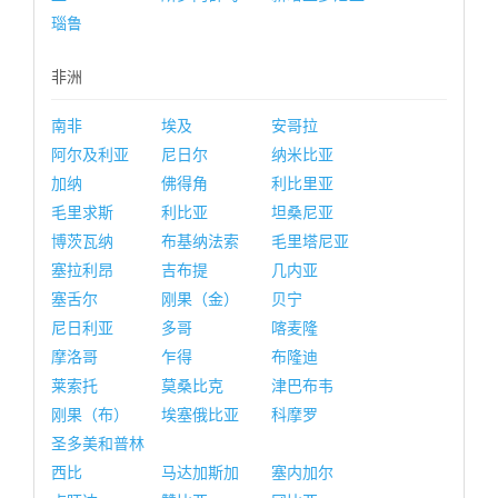
瑙鲁
非洲
南非
埃及
安哥拉
阿尔及利亚
尼日尔
纳米比亚
加纳
佛得角
利比里亚
毛里求斯
利比亚
坦桑尼亚
博茨瓦纳
布基纳法索
毛里塔尼亚
塞拉利昂
吉布提
几内亚
塞舌尔
刚果（金）
贝宁
尼日利亚
多哥
喀麦隆
摩洛哥
乍得
布隆迪
莱索托
莫桑比克
津巴布韦
刚果（布）
埃塞俄比亚
科摩罗
圣多美和普林
西比
马达加斯加
塞内加尔