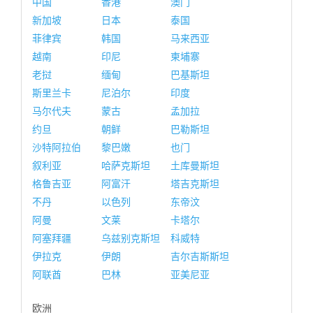
中国
香港
澳门
新加坡
日本
泰国
菲律宾
韩国
马来西亚
越南
印尼
柬埔寨
老挝
缅甸
巴基斯坦
斯里兰卡
尼泊尔
印度
马尔代夫
蒙古
孟加拉
约旦
朝鲜
巴勒斯坦
沙特阿拉伯
黎巴嫩
也门
叙利亚
哈萨克斯坦
土库曼斯坦
格鲁吉亚
阿富汗
塔吉克斯坦
不丹
以色列
东帝汶
阿曼
文莱
卡塔尔
阿塞拜疆
乌兹别克斯坦
科威特
伊拉克
伊朗
吉尔吉斯斯坦
阿联酋
巴林
亚美尼亚
欧洲