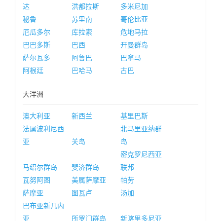
达
洪都拉斯
多米尼加
秘鲁
苏里南
哥伦比亚
厄瓜多尔
库拉索
危地马拉
巴巴多斯
巴西
开曼群岛
萨尔瓦多
阿鲁巴
巴拿马
阿根廷
巴哈马
古巴
大洋洲
澳大利亚
新西兰
基里巴斯
法属波利尼西
北马里亚纳群
亚
关岛
岛
密克罗尼西亚
马绍尔群岛
斐济群岛
联邦
瓦努阿图
美属萨摩亚
帕劳
萨摩亚
图瓦卢
汤加
巴布亚新几内
亚
所罗门群岛
新喀里多尼亚