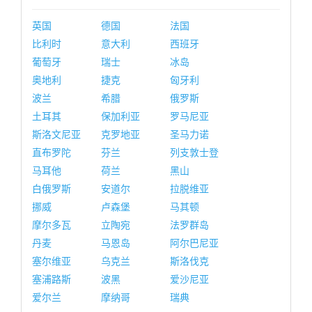
英国
德国
法国
比利时
意大利
西班牙
葡萄牙
瑞士
冰岛
奥地利
捷克
匈牙利
波兰
希腊
俄罗斯
土耳其
保加利亚
罗马尼亚
斯洛文尼亚
克罗地亚
圣马力诺
直布罗陀
芬兰
列支敦士登
马耳他
荷兰
黑山
白俄罗斯
安道尔
拉脱维亚
挪威
卢森堡
马其顿
摩尔多瓦
立陶宛
法罗群岛
丹麦
马恩岛
阿尔巴尼亚
塞尔维亚
乌克兰
斯洛伐克
塞浦路斯
波黑
爱沙尼亚
爱尔兰
摩纳哥
瑞典