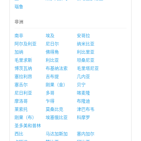
瑙鲁
非洲
南非
埃及
安哥拉
阿尔及利亚
尼日尔
纳米比亚
加纳
佛得角
利比里亚
毛里求斯
利比亚
坦桑尼亚
博茨瓦纳
布基纳法索
毛里塔尼亚
塞拉利昂
吉布提
几内亚
塞舌尔
刚果（金）
贝宁
尼日利亚
多哥
喀麦隆
摩洛哥
乍得
布隆迪
莱索托
莫桑比克
津巴布韦
刚果（布）
埃塞俄比亚
科摩罗
圣多美和普林
西比
马达加斯加
塞内加尔