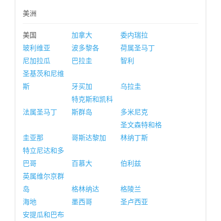
美洲
美国
加拿大
委内瑞拉
玻利维亚
波多黎各
荷属圣马丁
尼加拉瓜
巴拉圭
智利
圣基茨和尼维
斯
牙买加
乌拉圭
特克斯和凯科
法属圣马丁
斯群岛
多米尼克
圣文森特和格
圭亚那
哥斯达黎加
林纳丁斯
特立尼达和多
巴哥
百慕大
伯利兹
英属维尔京群
岛
格林纳达
格陵兰
海地
墨西哥
圣卢西亚
安提瓜和巴布