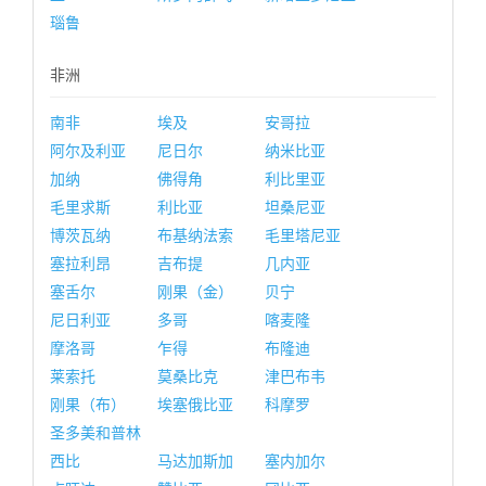
瑙鲁
非洲
南非
埃及
安哥拉
阿尔及利亚
尼日尔
纳米比亚
加纳
佛得角
利比里亚
毛里求斯
利比亚
坦桑尼亚
博茨瓦纳
布基纳法索
毛里塔尼亚
塞拉利昂
吉布提
几内亚
塞舌尔
刚果（金）
贝宁
尼日利亚
多哥
喀麦隆
摩洛哥
乍得
布隆迪
莱索托
莫桑比克
津巴布韦
刚果（布）
埃塞俄比亚
科摩罗
圣多美和普林
西比
马达加斯加
塞内加尔