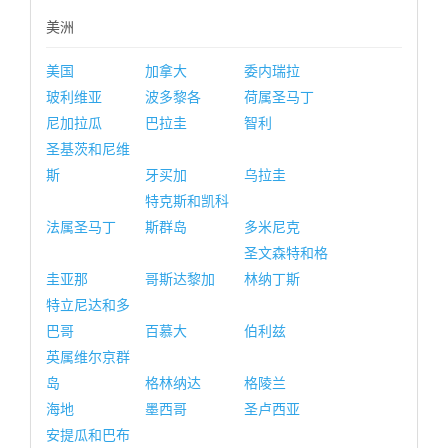
美洲
美国
加拿大
委内瑞拉
玻利维亚
波多黎各
荷属圣马丁
尼加拉瓜
巴拉圭
智利
圣基茨和尼维
斯
牙买加
乌拉圭
特克斯和凯科
法属圣马丁
斯群岛
多米尼克
圣文森特和格
圭亚那
哥斯达黎加
林纳丁斯
特立尼达和多
巴哥
百慕大
伯利兹
英属维尔京群
岛
格林纳达
格陵兰
海地
墨西哥
圣卢西亚
安提瓜和巴布