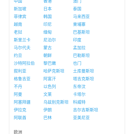
中国
香港
澳门
新加坡
日本
泰国
菲律宾
韩国
马来西亚
越南
印尼
柬埔寨
老挝
缅甸
巴基斯坦
斯里兰卡
尼泊尔
印度
马尔代夫
蒙古
孟加拉
约旦
朝鲜
巴勒斯坦
沙特阿拉伯
黎巴嫩
也门
叙利亚
哈萨克斯坦
土库曼斯坦
格鲁吉亚
阿富汗
塔吉克斯坦
不丹
以色列
东帝汶
阿曼
文莱
卡塔尔
阿塞拜疆
乌兹别克斯坦
科威特
伊拉克
伊朗
吉尔吉斯斯坦
阿联酋
巴林
亚美尼亚
欧洲