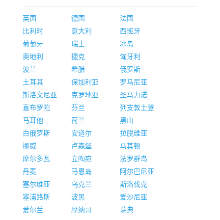
英国
德国
法国
比利时
意大利
西班牙
葡萄牙
瑞士
冰岛
奥地利
捷克
匈牙利
波兰
希腊
俄罗斯
土耳其
保加利亚
罗马尼亚
斯洛文尼亚
克罗地亚
圣马力诺
直布罗陀
芬兰
列支敦士登
马耳他
荷兰
黑山
白俄罗斯
安道尔
拉脱维亚
挪威
卢森堡
马其顿
摩尔多瓦
立陶宛
法罗群岛
丹麦
马恩岛
阿尔巴尼亚
塞尔维亚
乌克兰
斯洛伐克
塞浦路斯
波黑
爱沙尼亚
爱尔兰
摩纳哥
瑞典