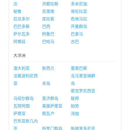
达
洪都拉斯
多米尼加
秘鲁
苏里南
哥伦比亚
厄瓜多尔
库拉索
危地马拉
巴巴多斯
巴西
开曼群岛
萨尔瓦多
阿鲁巴
巴拿马
阿根廷
巴哈马
古巴
大洋洲
澳大利亚
新西兰
基里巴斯
法属波利尼西
北马里亚纳群
亚
关岛
岛
密克罗尼西亚
马绍尔群岛
斐济群岛
联邦
瓦努阿图
美属萨摩亚
帕劳
萨摩亚
图瓦卢
汤加
巴布亚新几内
亚
所罗门群岛
新喀里多尼亚