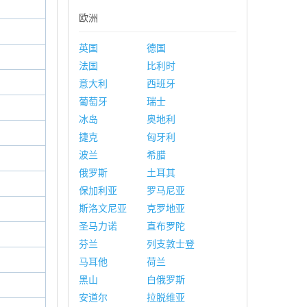
欧洲
英国
德国
法国
比利时
意大利
西班牙
葡萄牙
瑞士
冰岛
奥地利
捷克
匈牙利
波兰
希腊
俄罗斯
土耳其
保加利亚
罗马尼亚
斯洛文尼亚
克罗地亚
圣马力诺
直布罗陀
芬兰
列支敦士登
马耳他
荷兰
黑山
白俄罗斯
安道尔
拉脱维亚