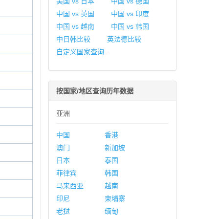
美国 vs 日本
中国 vs 德国
中国 vs 英国
中国 vs 印度
中国 vs 越南
中国 vs 韩国
中日韩比较
英法德比较
自定义国家查询...
按国家/地区查询历年数据
亚洲
中国
香港
澳门
新加坡
日本
泰国
菲律宾
韩国
马来西亚
越南
印尼
柬埔寨
老挝
缅甸