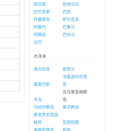
库拉索
危地马拉
巴巴多斯
巴西
开曼群岛
萨尔瓦多
阿鲁巴
巴拿马
阿根廷
巴哈马
古巴
大洋洲
澳大利亚
新西兰
法属波利尼西
基里巴斯
亚
北马里亚纳群
关岛
岛
马绍尔群岛
斐济群岛
密克罗尼西亚
联邦
瓦努阿图
美属萨摩亚
帕劳