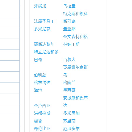
牙买加
乌拉圭
特克斯和凯科
法属圣马丁
斯群岛
多米尼克
圭亚那
圣文森特和格
哥斯达黎加
林纳丁斯
特立尼达和多
巴哥
百慕大
英属维尔京群
伯利兹
岛
格林纳达
格陵兰
海地
墨西哥
安提瓜和巴布
圣卢西亚
达
洪都拉斯
多米尼加
秘鲁
苏里南
哥伦比亚
厄瓜多尔