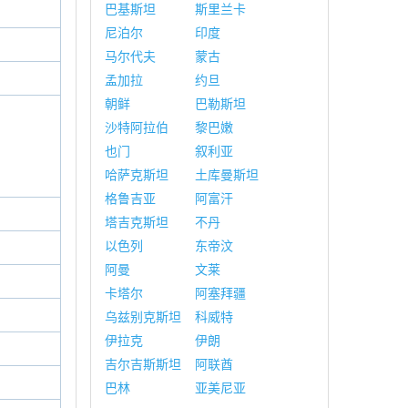
巴基斯坦
斯里兰卡
尼泊尔
印度
马尔代夫
蒙古
孟加拉
约旦
朝鲜
巴勒斯坦
沙特阿拉伯
黎巴嫩
也门
叙利亚
哈萨克斯坦
土库曼斯坦
格鲁吉亚
阿富汗
塔吉克斯坦
不丹
以色列
东帝汶
阿曼
文莱
卡塔尔
阿塞拜疆
乌兹别克斯坦
科威特
伊拉克
伊朗
吉尔吉斯斯坦
阿联酋
巴林
亚美尼亚