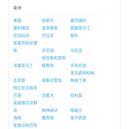
美洲
美国
加拿大
委内瑞拉
玻利维亚
波多黎各
荷属圣马丁
尼加拉瓜
巴拉圭
智利
圣基茨和尼维
斯
牙买加
乌拉圭
特克斯和凯科
法属圣马丁
斯群岛
多米尼克
圣文森特和格
圭亚那
哥斯达黎加
林纳丁斯
特立尼达和多
巴哥
百慕大
伯利兹
英属维尔京群
岛
格林纳达
格陵兰
海地
墨西哥
圣卢西亚
安提瓜和巴布