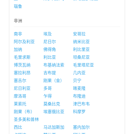
瑙鲁
非洲
南非
埃及
安哥拉
阿尔及利亚
尼日尔
纳米比亚
加纳
佛得角
利比里亚
毛里求斯
利比亚
坦桑尼亚
博茨瓦纳
布基纳法索
毛里塔尼亚
塞拉利昂
吉布提
几内亚
塞舌尔
刚果（金）
贝宁
尼日利亚
多哥
喀麦隆
摩洛哥
乍得
布隆迪
莱索托
莫桑比克
津巴布韦
刚果（布）
埃塞俄比亚
科摩罗
圣多美和普林
西比
马达加斯加
塞内加尔