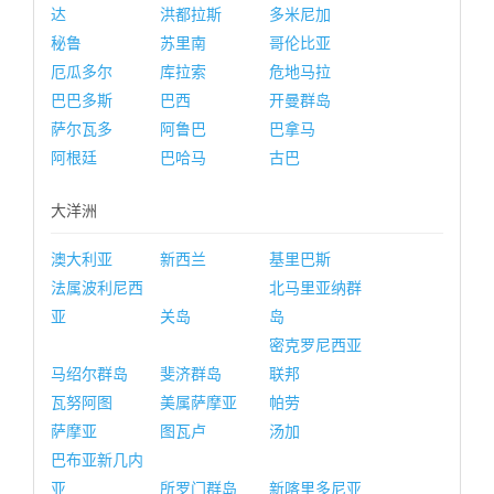
达
洪都拉斯
多米尼加
秘鲁
苏里南
哥伦比亚
厄瓜多尔
库拉索
危地马拉
巴巴多斯
巴西
开曼群岛
萨尔瓦多
阿鲁巴
巴拿马
阿根廷
巴哈马
古巴
大洋洲
澳大利亚
新西兰
基里巴斯
法属波利尼西
北马里亚纳群
亚
关岛
岛
密克罗尼西亚
马绍尔群岛
斐济群岛
联邦
瓦努阿图
美属萨摩亚
帕劳
萨摩亚
图瓦卢
汤加
巴布亚新几内
亚
所罗门群岛
新喀里多尼亚