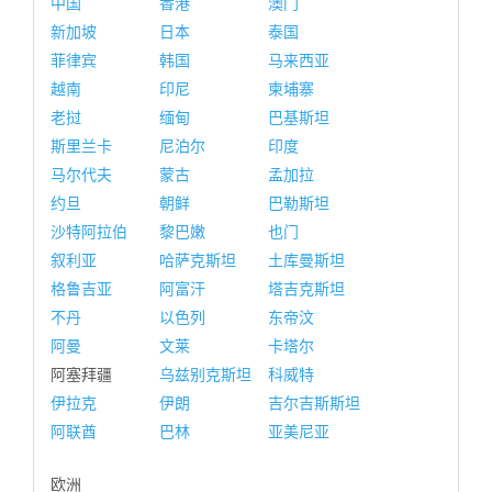
中国
香港
澳门
新加坡
日本
泰国
菲律宾
韩国
马来西亚
越南
印尼
柬埔寨
老挝
缅甸
巴基斯坦
斯里兰卡
尼泊尔
印度
马尔代夫
蒙古
孟加拉
约旦
朝鲜
巴勒斯坦
沙特阿拉伯
黎巴嫩
也门
叙利亚
哈萨克斯坦
土库曼斯坦
格鲁吉亚
阿富汗
塔吉克斯坦
不丹
以色列
东帝汶
阿曼
文莱
卡塔尔
阿塞拜疆
乌兹别克斯坦
科威特
伊拉克
伊朗
吉尔吉斯斯坦
阿联酋
巴林
亚美尼亚
欧洲