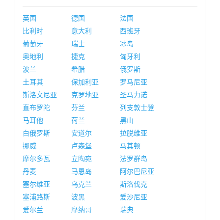
英国
德国
法国
比利时
意大利
西班牙
葡萄牙
瑞士
冰岛
奥地利
捷克
匈牙利
波兰
希腊
俄罗斯
土耳其
保加利亚
罗马尼亚
斯洛文尼亚
克罗地亚
圣马力诺
直布罗陀
芬兰
列支敦士登
马耳他
荷兰
黑山
白俄罗斯
安道尔
拉脱维亚
挪威
卢森堡
马其顿
摩尔多瓦
立陶宛
法罗群岛
丹麦
马恩岛
阿尔巴尼亚
塞尔维亚
乌克兰
斯洛伐克
塞浦路斯
波黑
爱沙尼亚
爱尔兰
摩纳哥
瑞典