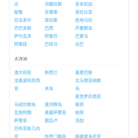
达
洪都拉斯
多米尼加
秘鲁
苏里南
哥伦比亚
厄瓜多尔
库拉索
危地马拉
巴巴多斯
巴西
开曼群岛
萨尔瓦多
阿鲁巴
巴拿马
阿根廷
巴哈马
古巴
大洋洲
澳大利亚
新西兰
基里巴斯
法属波利尼西
北马里亚纳群
亚
关岛
岛
密克罗尼西亚
马绍尔群岛
斐济群岛
联邦
瓦努阿图
美属萨摩亚
帕劳
萨摩亚
图瓦卢
汤加
巴布亚新几内
亚
所罗门群岛
新喀里多尼亚