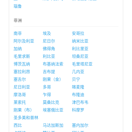
瑙鲁
非洲
南非
埃及
安哥拉
阿尔及利亚
尼日尔
纳米比亚
加纳
佛得角
利比里亚
毛里求斯
利比亚
坦桑尼亚
博茨瓦纳
布基纳法索
毛里塔尼亚
塞拉利昂
吉布提
几内亚
塞舌尔
刚果（金）
贝宁
尼日利亚
多哥
喀麦隆
摩洛哥
乍得
布隆迪
莱索托
莫桑比克
津巴布韦
刚果（布）
埃塞俄比亚
科摩罗
圣多美和普林
西比
马达加斯加
塞内加尔