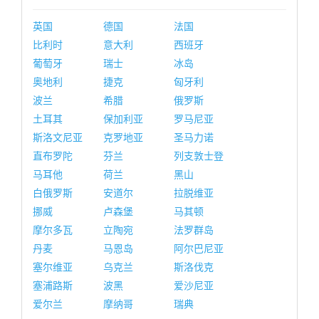
英国
德国
法国
比利时
意大利
西班牙
葡萄牙
瑞士
冰岛
奥地利
捷克
匈牙利
波兰
希腊
俄罗斯
土耳其
保加利亚
罗马尼亚
斯洛文尼亚
克罗地亚
圣马力诺
直布罗陀
芬兰
列支敦士登
马耳他
荷兰
黑山
白俄罗斯
安道尔
拉脱维亚
挪威
卢森堡
马其顿
摩尔多瓦
立陶宛
法罗群岛
丹麦
马恩岛
阿尔巴尼亚
塞尔维亚
乌克兰
斯洛伐克
塞浦路斯
波黑
爱沙尼亚
爱尔兰
摩纳哥
瑞典