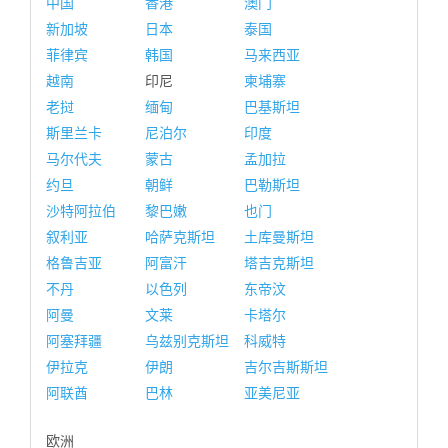
中国
香港
澳门
新加坡
日本
泰国
菲律宾
韩国
马来西亚
越南
印尼
柬埔寨
老挝
缅甸
巴基斯坦
斯里兰卡
尼泊尔
印度
马尔代夫
蒙古
孟加拉
约旦
朝鲜
巴勒斯坦
沙特阿拉伯
黎巴嫩
也门
叙利亚
哈萨克斯坦
土库曼斯坦
格鲁吉亚
阿富汗
塔吉克斯坦
不丹
以色列
东帝汶
阿曼
文莱
卡塔尔
阿塞拜疆
乌兹别克斯坦
科威特
伊拉克
伊朗
吉尔吉斯斯坦
阿联酋
巴林
亚美尼亚
欧洲