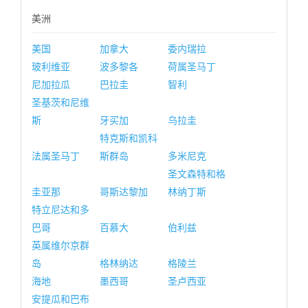
美洲
美国
加拿大
委内瑞拉
玻利维亚
波多黎各
荷属圣马丁
尼加拉瓜
巴拉圭
智利
圣基茨和尼维
斯
牙买加
乌拉圭
特克斯和凯科
法属圣马丁
斯群岛
多米尼克
圣文森特和格
圭亚那
哥斯达黎加
林纳丁斯
特立尼达和多
巴哥
百慕大
伯利兹
英属维尔京群
岛
格林纳达
格陵兰
海地
墨西哥
圣卢西亚
安提瓜和巴布