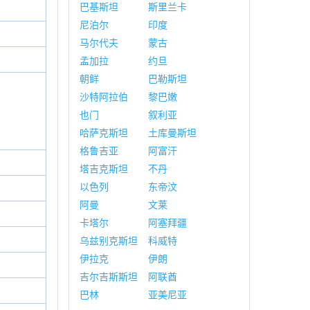
巴基斯坦
斯里兰卡
尼泊尔
印度
马尔代夫
蒙古
孟加拉
约旦
朝鲜
巴勒斯坦
沙特阿拉伯
黎巴嫩
也门
叙利亚
哈萨克斯坦
土库曼斯坦
格鲁吉亚
阿富汗
塔吉克斯坦
不丹
以色列
东帝汶
阿曼
文莱
卡塔尔
阿塞拜疆
乌兹别克斯坦
科威特
伊拉克
伊朗
吉尔吉斯斯坦
阿联酋
巴林
亚美尼亚