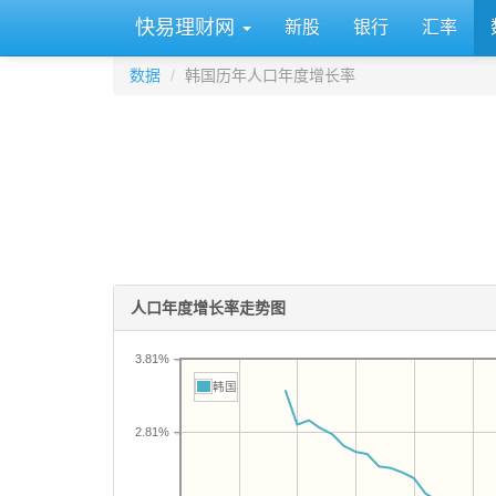
快易理财网
新股
银行
汇率
数据
韩国历年人口年度增长率
人口年度增长率走势图
3.81%
韩国
2.81%