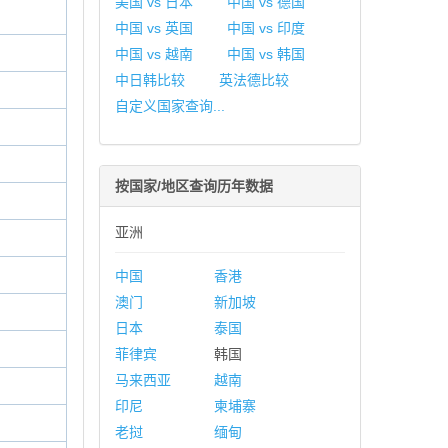
美国 vs 日本
中国 vs 德国
中国 vs 英国
中国 vs 印度
中国 vs 越南
中国 vs 韩国
中日韩比较
英法德比较
自定义国家查询...
按国家/地区查询历年数据
亚洲
中国
香港
澳门
新加坡
日本
泰国
菲律宾
韩国
马来西亚
越南
印尼
柬埔寨
老挝
缅甸