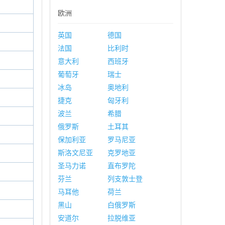
欧洲
英国
德国
法国
比利时
意大利
西班牙
葡萄牙
瑞士
冰岛
奥地利
捷克
匈牙利
波兰
希腊
俄罗斯
土耳其
保加利亚
罗马尼亚
斯洛文尼亚
克罗地亚
圣马力诺
直布罗陀
芬兰
列支敦士登
马耳他
荷兰
黑山
白俄罗斯
安道尔
拉脱维亚