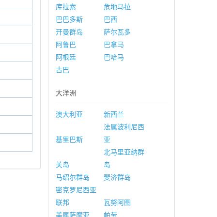
库拉索
危地马拉
巴巴多斯
巴西
开曼群岛
萨尔瓦多
阿鲁巴
巴拿马
阿根廷
巴哈马
古巴
大洋洲
澳大利亚
新西兰
法属波利尼西
基里巴斯
亚
北马里亚纳群
关岛
岛
马绍尔群岛
斐济群岛
密克罗尼西亚
联邦
瓦努阿图
美属萨摩亚
帕劳