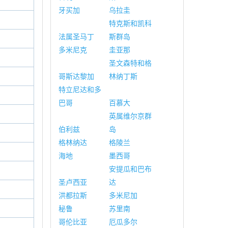
牙买加
乌拉圭
特克斯和凯科
法属圣马丁
斯群岛
多米尼克
圭亚那
圣文森特和格
哥斯达黎加
林纳丁斯
特立尼达和多
巴哥
百慕大
英属维尔京群
伯利兹
岛
格林纳达
格陵兰
海地
墨西哥
安提瓜和巴布
圣卢西亚
达
洪都拉斯
多米尼加
秘鲁
苏里南
哥伦比亚
厄瓜多尔