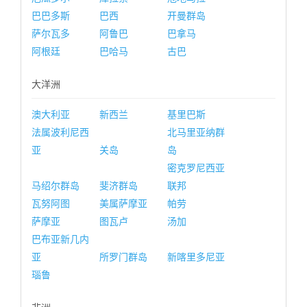
巴巴多斯
巴西
开曼群岛
萨尔瓦多
阿鲁巴
巴拿马
阿根廷
巴哈马
古巴
大洋洲
澳大利亚
新西兰
基里巴斯
法属波利尼西
北马里亚纳群
亚
关岛
岛
密克罗尼西亚
马绍尔群岛
斐济群岛
联邦
瓦努阿图
美属萨摩亚
帕劳
萨摩亚
图瓦卢
汤加
巴布亚新几内
亚
所罗门群岛
新喀里多尼亚
瑙鲁