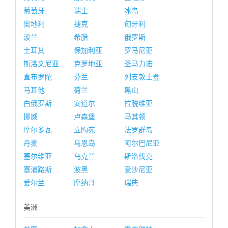
葡萄牙
瑞士
冰岛
奥地利
捷克
匈牙利
波兰
希腊
俄罗斯
土耳其
保加利亚
罗马尼亚
斯洛文尼亚
克罗地亚
圣马力诺
直布罗陀
芬兰
列支敦士登
马耳他
荷兰
黑山
白俄罗斯
安道尔
拉脱维亚
挪威
卢森堡
马其顿
摩尔多瓦
立陶宛
法罗群岛
丹麦
马恩岛
阿尔巴尼亚
塞尔维亚
乌克兰
斯洛伐克
塞浦路斯
波黑
爱沙尼亚
爱尔兰
摩纳哥
瑞典
美洲