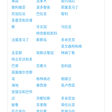
美国
加拿大
委内瑞拉
玻利维亚
波多黎各
荷属圣马丁
尼加拉瓜
巴拉圭
智利
圣基茨和尼维
斯
牙买加
乌拉圭
特克斯和凯科
法属圣马丁
斯群岛
多米尼克
圣文森特和格
圭亚那
哥斯达黎加
林纳丁斯
特立尼达和多
巴哥
百慕大
伯利兹
英属维尔京群
岛
格林纳达
格陵兰
海地
墨西哥
圣卢西亚
安提瓜和巴布
达
洪都拉斯
多米尼加
秘鲁
苏里南
哥伦比亚
厄瓜多尔
库拉索
危地马拉