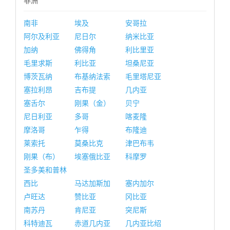
非洲
南非
埃及
安哥拉
阿尔及利亚
尼日尔
纳米比亚
加纳
佛得角
利比里亚
毛里求斯
利比亚
坦桑尼亚
博茨瓦纳
布基纳法索
毛里塔尼亚
塞拉利昂
吉布提
几内亚
塞舌尔
刚果（金）
贝宁
尼日利亚
多哥
喀麦隆
摩洛哥
乍得
布隆迪
莱索托
莫桑比克
津巴布韦
刚果（布）
埃塞俄比亚
科摩罗
圣多美和普林
西比
马达加斯加
塞内加尔
卢旺达
赞比亚
冈比亚
南苏丹
肯尼亚
突尼斯
科特迪瓦
赤道几内亚
几内亚比绍