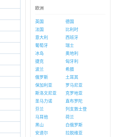
欧洲
英国
德国
法国
比利时
意大利
西班牙
葡萄牙
瑞士
冰岛
奥地利
捷克
匈牙利
波兰
希腊
俄罗斯
土耳其
保加利亚
罗马尼亚
斯洛文尼亚
克罗地亚
圣马力诺
直布罗陀
芬兰
列支敦士登
马耳他
荷兰
黑山
白俄罗斯
安道尔
拉脱维亚