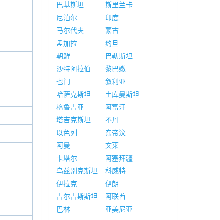
巴基斯坦
斯里兰卡
尼泊尔
印度
马尔代夫
蒙古
孟加拉
约旦
朝鲜
巴勒斯坦
沙特阿拉伯
黎巴嫩
也门
叙利亚
哈萨克斯坦
土库曼斯坦
格鲁吉亚
阿富汗
塔吉克斯坦
不丹
以色列
东帝汶
阿曼
文莱
卡塔尔
阿塞拜疆
乌兹别克斯坦
科威特
伊拉克
伊朗
吉尔吉斯斯坦
阿联酋
巴林
亚美尼亚