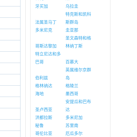
牙买加
乌拉圭
特克斯和凯科
法属圣马丁
斯群岛
多米尼克
圭亚那
圣文森特和格
哥斯达黎加
林纳丁斯
特立尼达和多
巴哥
百慕大
英属维尔京群
伯利兹
岛
格林纳达
格陵兰
海地
墨西哥
安提瓜和巴布
圣卢西亚
达
洪都拉斯
多米尼加
秘鲁
苏里南
哥伦比亚
厄瓜多尔