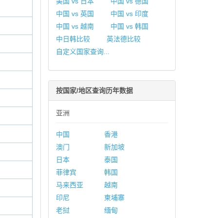
美国 vs 日本
中国 vs 德国
中国 vs 英国
中国 vs 印度
中国 vs 越南
中国 vs 韩国
中日韩比较
英法德比较
自定义国家查询...
按国家/地区查询历年数据
亚洲
中国
香港
澳门
新加坡
日本
泰国
菲律宾
韩国
马来西亚
越南
印尼
柬埔寨
老挝
缅甸