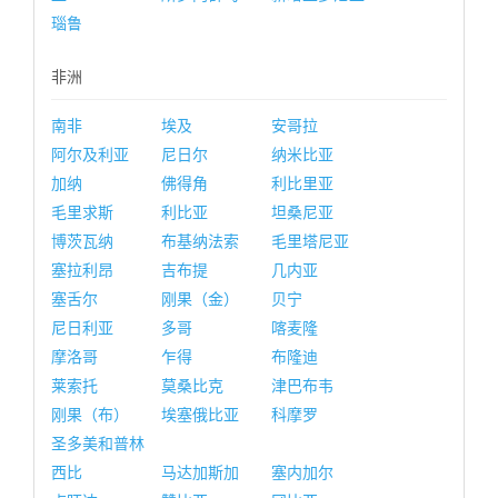
瑙鲁
非洲
南非
埃及
安哥拉
阿尔及利亚
尼日尔
纳米比亚
加纳
佛得角
利比里亚
毛里求斯
利比亚
坦桑尼亚
博茨瓦纳
布基纳法索
毛里塔尼亚
塞拉利昂
吉布提
几内亚
塞舌尔
刚果（金）
贝宁
尼日利亚
多哥
喀麦隆
摩洛哥
乍得
布隆迪
莱索托
莫桑比克
津巴布韦
刚果（布）
埃塞俄比亚
科摩罗
圣多美和普林
西比
马达加斯加
塞内加尔