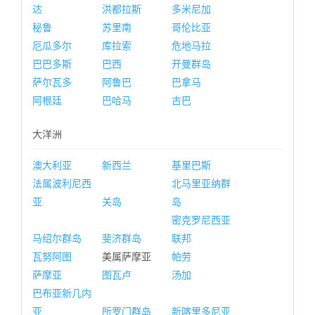
达
洪都拉斯
多米尼加
秘鲁
苏里南
哥伦比亚
厄瓜多尔
库拉索
危地马拉
巴巴多斯
巴西
开曼群岛
萨尔瓦多
阿鲁巴
巴拿马
阿根廷
巴哈马
古巴
大洋洲
澳大利亚
新西兰
基里巴斯
法属波利尼西
北马里亚纳群
亚
关岛
岛
密克罗尼西亚
马绍尔群岛
斐济群岛
联邦
瓦努阿图
美属萨摩亚
帕劳
萨摩亚
图瓦卢
汤加
巴布亚新几内
亚
所罗门群岛
新喀里多尼亚