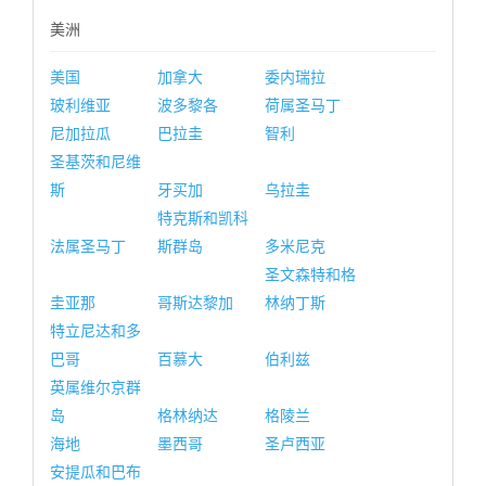
美洲
美国
加拿大
委内瑞拉
玻利维亚
波多黎各
荷属圣马丁
尼加拉瓜
巴拉圭
智利
圣基茨和尼维
斯
牙买加
乌拉圭
特克斯和凯科
法属圣马丁
斯群岛
多米尼克
圣文森特和格
圭亚那
哥斯达黎加
林纳丁斯
特立尼达和多
巴哥
百慕大
伯利兹
英属维尔京群
岛
格林纳达
格陵兰
海地
墨西哥
圣卢西亚
安提瓜和巴布