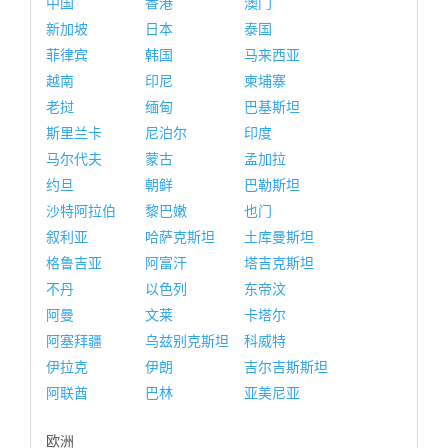
中国
香港
澳门
新加坡
日本
泰国
菲律宾
韩国
马来西亚
越南
印尼
柬埔寨
老挝
缅甸
巴基斯坦
斯里兰卡
尼泊尔
印度
马尔代夫
蒙古
孟加拉
约旦
朝鲜
巴勒斯坦
沙特阿拉伯
黎巴嫩
也门
叙利亚
哈萨克斯坦
土库曼斯坦
格鲁吉亚
阿富汗
塔吉克斯坦
不丹
以色列
东帝汶
阿曼
文莱
卡塔尔
阿塞拜疆
乌兹别克斯坦
科威特
伊拉克
伊朗
吉尔吉斯斯坦
阿联酋
巴林
亚美尼亚
欧洲