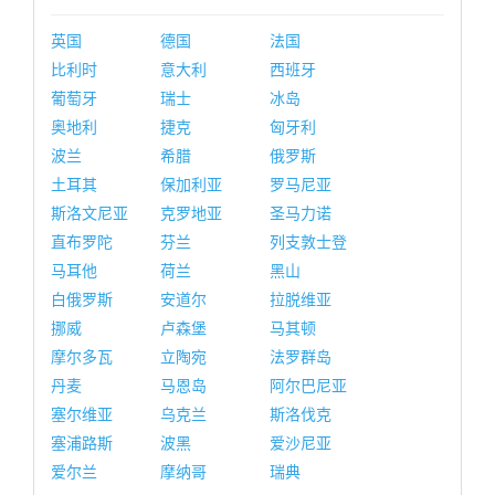
英国
德国
法国
比利时
意大利
西班牙
葡萄牙
瑞士
冰岛
奥地利
捷克
匈牙利
波兰
希腊
俄罗斯
土耳其
保加利亚
罗马尼亚
斯洛文尼亚
克罗地亚
圣马力诺
直布罗陀
芬兰
列支敦士登
马耳他
荷兰
黑山
白俄罗斯
安道尔
拉脱维亚
挪威
卢森堡
马其顿
摩尔多瓦
立陶宛
法罗群岛
丹麦
马恩岛
阿尔巴尼亚
塞尔维亚
乌克兰
斯洛伐克
塞浦路斯
波黑
爱沙尼亚
爱尔兰
摩纳哥
瑞典