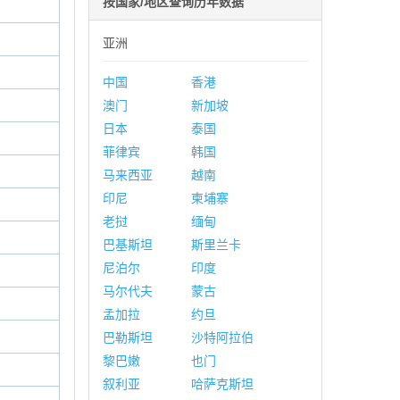
按国家/地区查询历年数据
亚洲
中国
香港
澳门
新加坡
日本
泰国
菲律宾
韩国
马来西亚
越南
印尼
柬埔寨
老挝
缅甸
巴基斯坦
斯里兰卡
尼泊尔
印度
马尔代夫
蒙古
孟加拉
约旦
巴勒斯坦
沙特阿拉伯
黎巴嫩
也门
叙利亚
哈萨克斯坦