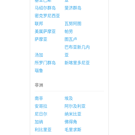
基里巴斯
亚
马绍尔群岛
斐济群岛
密克罗尼西亚
联邦
瓦努阿图
美属萨摩亚
帕劳
萨摩亚
图瓦卢
巴布亚新几内
汤加
亚
所罗门群岛
新喀里多尼亚
瑙鲁
非洲
南非
埃及
安哥拉
阿尔及利亚
尼日尔
纳米比亚
加纳
佛得角
利比里亚
毛里求斯