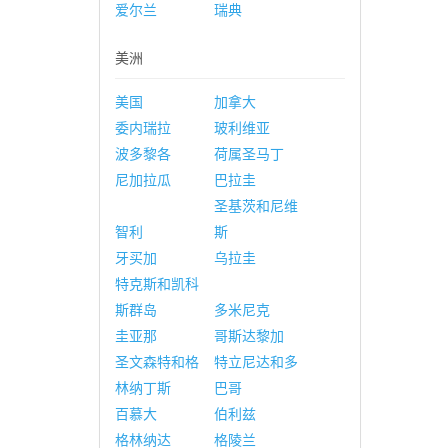
爱尔兰
瑞典
美洲
美国
加拿大
委内瑞拉
玻利维亚
波多黎各
荷属圣马丁
尼加拉瓜
巴拉圭
圣基茨和尼维
智利
斯
牙买加
乌拉圭
特克斯和凯科
斯群岛
多米尼克
圭亚那
哥斯达黎加
圣文森特和格
特立尼达和多
林纳丁斯
巴哥
百慕大
伯利兹
格林纳达
格陵兰