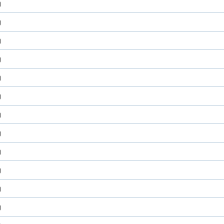
)
)
)
)
)
)
)
)
)
)
)
)