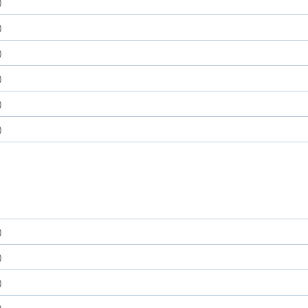
)
)
)
)
)
)
)
)
)