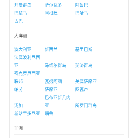
开曼群岛
萨尔瓦多
阿鲁巴
巴拿马
阿根廷
巴哈马
古巴
大洋洲
澳大利亚
新西兰
基里巴斯
法属波利尼西
亚
马绍尔群岛
斐济群岛
密克罗尼西亚
联邦
瓦努阿图
美属萨摩亚
帕劳
萨摩亚
图瓦卢
巴布亚新几内
汤加
亚
所罗门群岛
新喀里多尼亚
瑙鲁
非洲