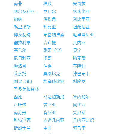
南非
埃及
安哥拉
阿尔及利亚
尼日尔
纳米比亚
加纳
佛得角
利比里亚
毛里求斯
利比亚
坦桑尼亚
博茨瓦纳
布基纳法索
毛里塔尼亚
塞拉利昂
吉布提
几内亚
塞舌尔
刚果（金）
贝宁
尼日利亚
多哥
喀麦隆
摩洛哥
乍得
布隆迪
莱索托
莫桑比克
津巴布韦
刚果（布）
埃塞俄比亚
科摩罗
圣多美和普林
西比
马达加斯加
塞内加尔
卢旺达
赞比亚
冈比亚
南苏丹
肯尼亚
突尼斯
科特迪瓦
赤道几内亚
几内亚比绍
斯威士兰
中非
索马里