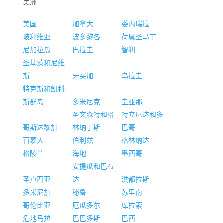
美洲
美国
加拿大
委内瑞拉
玻利维亚
波多黎各
荷属圣马丁
尼加拉瓜
巴拉圭
智利
圣基茨和尼维
斯
牙买加
乌拉圭
特克斯和凯科
斯群岛
多米尼克
圭亚那
圣文森特和格
特立尼达和多
哥斯达黎加
林纳丁斯
巴哥
百慕大
伯利兹
格林纳达
格陵兰
海地
墨西哥
安提瓜和巴布
圣卢西亚
达
洪都拉斯
多米尼加
秘鲁
苏里南
哥伦比亚
厄瓜多尔
库拉索
危地马拉
巴巴多斯
巴西