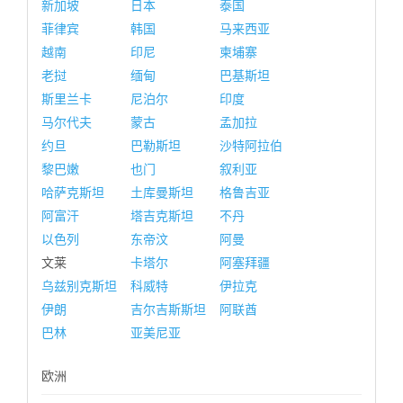
新加坡
日本
泰国
菲律宾
韩国
马来西亚
越南
印尼
柬埔寨
老挝
缅甸
巴基斯坦
斯里兰卡
尼泊尔
印度
马尔代夫
蒙古
孟加拉
约旦
巴勒斯坦
沙特阿拉伯
黎巴嫩
也门
叙利亚
哈萨克斯坦
土库曼斯坦
格鲁吉亚
阿富汗
塔吉克斯坦
不丹
以色列
东帝汶
阿曼
文莱
卡塔尔
阿塞拜疆
乌兹别克斯坦
科威特
伊拉克
伊朗
吉尔吉斯斯坦
阿联酋
巴林
亚美尼亚
欧洲