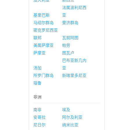
澳大利亚
新西兰
法属波利尼西
基里巴斯
亚
马绍尔群岛
斐济群岛
密克罗尼西亚
联邦
瓦努阿图
美属萨摩亚
帕劳
萨摩亚
图瓦卢
巴布亚新几内
汤加
亚
所罗门群岛
新喀里多尼亚
瑙鲁
非洲
南非
埃及
安哥拉
阿尔及利亚
尼日尔
纳米比亚