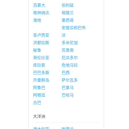
百慕大
伯利兹
格林纳达
格陵兰
海地
墨西哥
安提瓜和巴布
圣卢西亚
达
洪都拉斯
多米尼加
秘鲁
苏里南
哥伦比亚
厄瓜多尔
库拉索
危地马拉
巴巴多斯
巴西
开曼群岛
萨尔瓦多
阿鲁巴
巴拿马
阿根廷
巴哈马
古巴
大洋洲