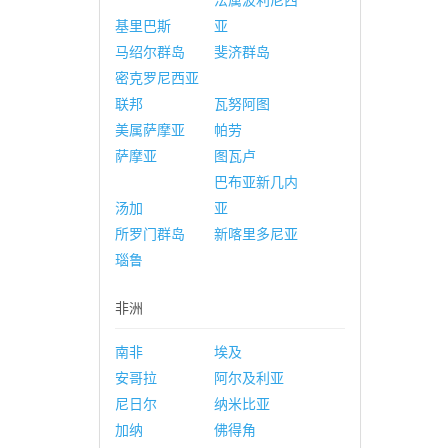
法属波利尼西
基里巴斯
亚
马绍尔群岛
斐济群岛
密克罗尼西亚
联邦
瓦努阿图
美属萨摩亚
帕劳
萨摩亚
图瓦卢
巴布亚新几内
汤加
亚
所罗门群岛
新喀里多尼亚
瑙鲁
非洲
南非
埃及
安哥拉
阿尔及利亚
尼日尔
纳米比亚
加纳
佛得角