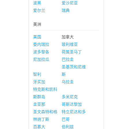
波黑
爱沙尼亚
爱尔兰
瑞典
美洲
美国
加拿大
委内瑞拉
玻利维亚
波多黎各
荷属圣马丁
尼加拉瓜
巴拉圭
圣基茨和尼维
智利
斯
牙买加
乌拉圭
特克斯和凯科
斯群岛
多米尼克
圭亚那
哥斯达黎加
圣文森特和格
特立尼达和多
林纳丁斯
巴哥
百慕大
伯利兹