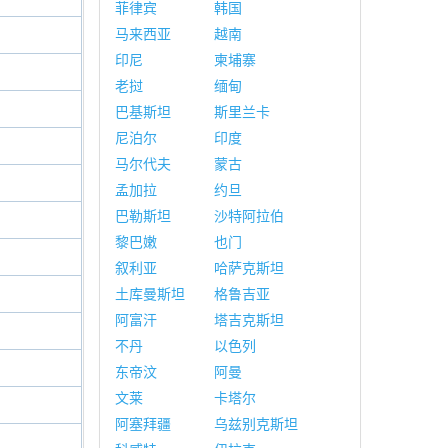
菲律宾
韩国
马来西亚
越南
印尼
柬埔寨
老挝
缅甸
巴基斯坦
斯里兰卡
尼泊尔
印度
马尔代夫
蒙古
孟加拉
约旦
巴勒斯坦
沙特阿拉伯
黎巴嫩
也门
叙利亚
哈萨克斯坦
土库曼斯坦
格鲁吉亚
阿富汗
塔吉克斯坦
不丹
以色列
东帝汶
阿曼
文莱
卡塔尔
阿塞拜疆
乌兹别克斯坦