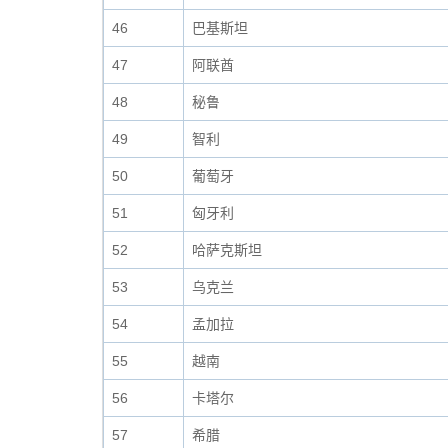
46
巴基斯坦
47
阿联酋
48
秘鲁
49
智利
50
葡萄牙
51
匈牙利
52
哈萨克斯坦
53
乌克兰
54
孟加拉
55
越南
56
卡塔尔
57
希腊