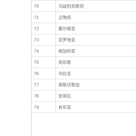
70
乌兹别克斯坦
71
立陶宛
72
塞尔维亚
73
克罗地亚
74
保加利亚
75
突尼斯
76
乌拉圭
77
哥斯达黎加
78
安哥拉
79
肯尼亚