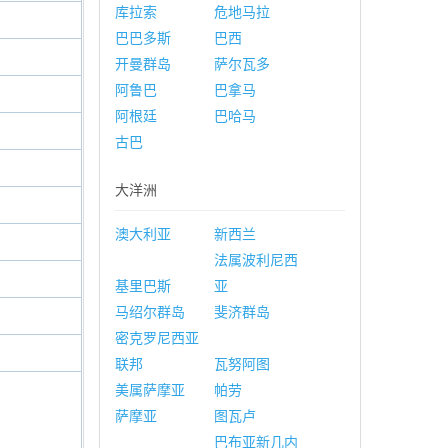
库拉索
危地马拉
巴巴多斯
巴西
开曼群岛
萨尔瓦多
阿鲁巴
巴拿马
阿根廷
巴哈马
古巴
大洋洲
澳大利亚
新西兰
法属波利尼西
基里巴斯
亚
马绍尔群岛
斐济群岛
密克罗尼西亚
联邦
瓦努阿图
美属萨摩亚
帕劳
萨摩亚
图瓦卢
巴布亚新几内