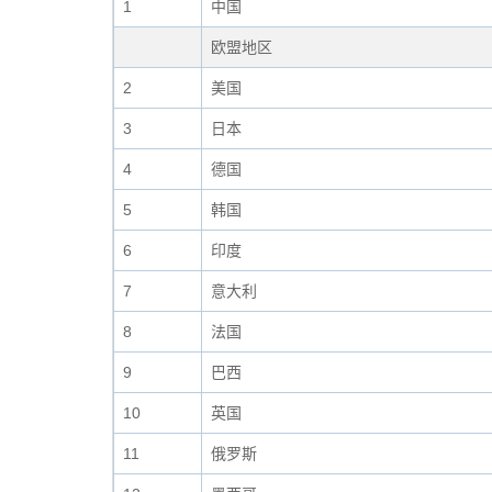
1
中国
欧盟地区
2
美国
3
日本
4
德国
5
韩国
6
印度
7
意大利
8
法国
9
巴西
10
英国
11
俄罗斯