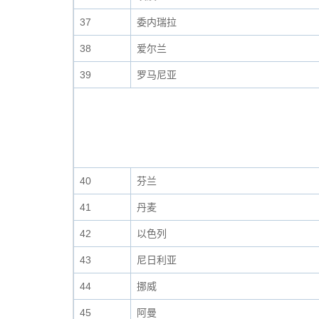
37
委内瑞拉
38
爱尔兰
39
罗马尼亚
40
芬兰
41
丹麦
42
以色列
43
尼日利亚
44
挪威
45
阿曼