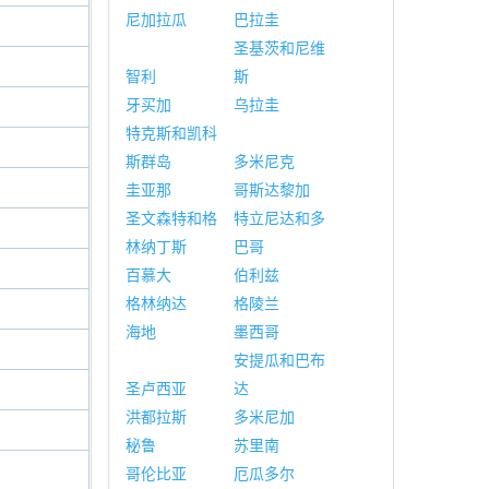
尼加拉瓜
巴拉圭
圣基茨和尼维
智利
斯
牙买加
乌拉圭
特克斯和凯科
斯群岛
多米尼克
圭亚那
哥斯达黎加
圣文森特和格
特立尼达和多
林纳丁斯
巴哥
百慕大
伯利兹
格林纳达
格陵兰
海地
墨西哥
安提瓜和巴布
圣卢西亚
达
洪都拉斯
多米尼加
秘鲁
苏里南
哥伦比亚
厄瓜多尔