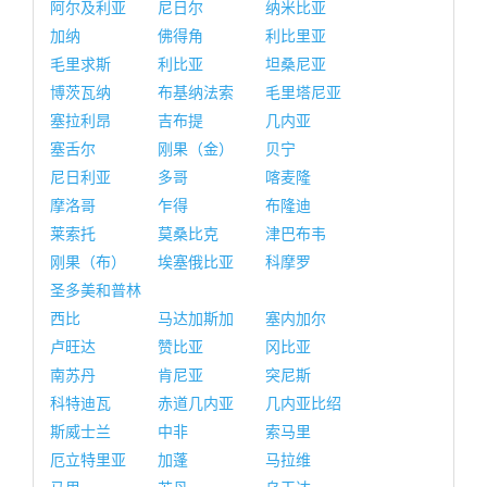
阿尔及利亚
尼日尔
纳米比亚
加纳
佛得角
利比里亚
毛里求斯
利比亚
坦桑尼亚
博茨瓦纳
布基纳法索
毛里塔尼亚
塞拉利昂
吉布提
几内亚
塞舌尔
刚果（金）
贝宁
尼日利亚
多哥
喀麦隆
摩洛哥
乍得
布隆迪
莱索托
莫桑比克
津巴布韦
刚果（布）
埃塞俄比亚
科摩罗
圣多美和普林
西比
马达加斯加
塞内加尔
卢旺达
赞比亚
冈比亚
南苏丹
肯尼亚
突尼斯
科特迪瓦
赤道几内亚
几内亚比绍
斯威士兰
中非
索马里
厄立特里亚
加蓬
马拉维