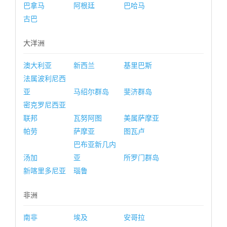
巴拿马
阿根廷
巴哈马
古巴
大洋洲
澳大利亚
新西兰
基里巴斯
法属波利尼西
亚
马绍尔群岛
斐济群岛
密克罗尼西亚
联邦
瓦努阿图
美属萨摩亚
帕劳
萨摩亚
图瓦卢
巴布亚新几内
汤加
亚
所罗门群岛
新喀里多尼亚
瑙鲁
非洲
南非
埃及
安哥拉