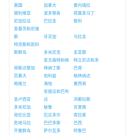
美国
加拿大
委内瑞拉
玻利维亚
波多黎各
荷属圣马丁
尼加拉瓜
巴拉圭
智利
圣基茨和尼维
斯
牙买加
乌拉圭
特克斯和凯科
斯群岛
多米尼克
圭亚那
圣文森特和格
特立尼达和多
哥斯达黎加
林纳丁斯
巴哥
百慕大
伯利兹
格林纳达
格陵兰
海地
墨西哥
安提瓜和巴布
圣卢西亚
达
洪都拉斯
多米尼加
秘鲁
苏里南
哥伦比亚
厄瓜多尔
库拉索
危地马拉
巴巴多斯
巴西
开曼群岛
萨尔瓦多
阿鲁巴