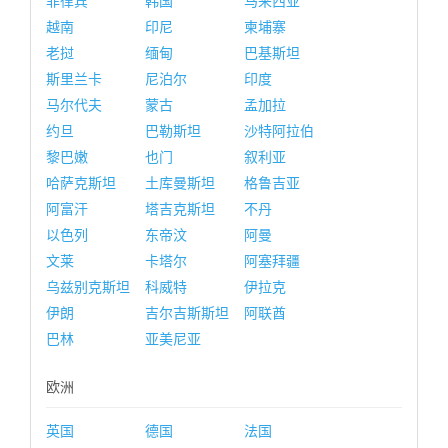
菲律宾
韩国
马来西亚
越南
印尼
柬埔寨
老挝
缅甸
巴基斯坦
斯里兰卡
尼泊尔
印度
马尔代夫
蒙古
孟加拉
约旦
巴勒斯坦
沙特阿拉伯
黎巴嫩
也门
叙利亚
哈萨克斯坦
土库曼斯坦
格鲁吉亚
阿富汗
塔吉克斯坦
不丹
以色列
东帝汶
阿曼
文莱
卡塔尔
阿塞拜疆
乌兹别克斯坦
科威特
伊拉克
伊朗
吉尔吉斯斯坦
阿联酋
巴林
亚美尼亚
欧洲
英国
德国
法国