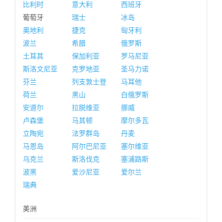
比利时
意大利
西班牙
葡萄牙
瑞士
冰岛
奥地利
捷克
匈牙利
波兰
希腊
俄罗斯
土耳其
保加利亚
罗马尼亚
斯洛文尼亚
克罗地亚
圣马力诺
芬兰
列支敦士登
马耳他
荷兰
黑山
白俄罗斯
安道尔
拉脱维亚
挪威
卢森堡
马其顿
摩尔多瓦
立陶宛
法罗群岛
丹麦
马恩岛
阿尔巴尼亚
塞尔维亚
乌克兰
斯洛伐克
塞浦路斯
波黑
爱沙尼亚
爱尔兰
瑞典
美洲