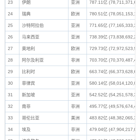
23
伊朗
亚洲
787.11亿 (78,711,371,69
24
瑞典
欧洲
780.51亿 (78,051,153,12
25
沙特阿拉伯
亚洲
771.65亿 (77,165,333,33
26
马来西亚
亚洲
738.39亿 (73,838,692,26
27
奥地利
欧洲
729.73亿 (72,972,523,95
28
阿尔及利亚
非洲
703.70亿 (70,370,487,49
29
比利时
欧洲
663.74亿 (66,373,628,69
30
菲律宾
亚洲
580.14亿 (58,014,120,00
31
新加坡
亚洲
542.52亿 (54,251,578,35
32
南非
非洲
495.77亿 (49,576,674,42
33
哥伦比亚
美洲
483.82亿 (48,382,065,33
34
埃及
非洲
479.04亿 (47,904,217,05