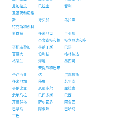
尼加拉瓜
巴拉圭
智利
圣基茨和尼维
斯
牙买加
乌拉圭
特克斯和凯科
斯群岛
多米尼克
圭亚那
圣文森特和格
特立尼达和多
哥斯达黎加
林纳丁斯
巴哥
百慕大
伯利兹
格林纳达
格陵兰
海地
墨西哥
安提瓜和巴布
圣卢西亚
达
洪都拉斯
多米尼加
秘鲁
苏里南
哥伦比亚
厄瓜多尔
库拉索
危地马拉
巴巴多斯
巴西
开曼群岛
萨尔瓦多
阿鲁巴
巴拿马
阿根廷
巴哈马
古巴