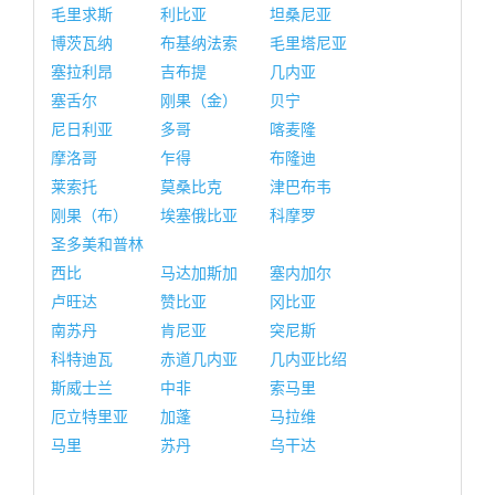
毛里求斯
利比亚
坦桑尼亚
博茨瓦纳
布基纳法索
毛里塔尼亚
塞拉利昂
吉布提
几内亚
塞舌尔
刚果（金）
贝宁
尼日利亚
多哥
喀麦隆
摩洛哥
乍得
布隆迪
莱索托
莫桑比克
津巴布韦
刚果（布）
埃塞俄比亚
科摩罗
圣多美和普林
西比
马达加斯加
塞内加尔
卢旺达
赞比亚
冈比亚
南苏丹
肯尼亚
突尼斯
科特迪瓦
赤道几内亚
几内亚比绍
斯威士兰
中非
索马里
厄立特里亚
加蓬
马拉维
马里
苏丹
乌干达