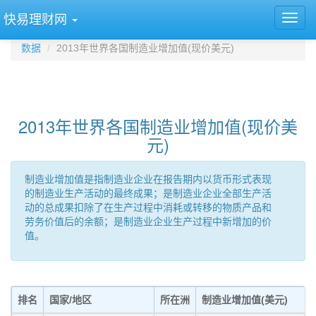
快易理财网
数据
2013年世界各国制造业增加值(现价美元)
2013年世界各国制造业增加值(现价美
元)
制造业增加值是指制造业企业在报告期内以货币形式表现
的制造业生产活动的最终成果；是制造业企业全部生产活
动的总成果扣除了在生产过程中消耗或转移的物质产品和
劳务价值后的余额；是制造业企业生产过程中新增加的价
值。
排名
国家/地区
所在洲
制造业增加值(美元)