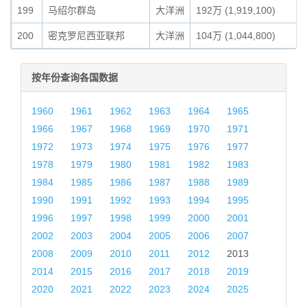
199
马绍尔群岛
大洋洲
192万 (1,919,100)
200
密克罗尼西亚联邦
大洋洲
104万 (1,044,800)
按年份查询各国数据
1960
1961
1962
1963
1964
1965
1966
1967
1968
1969
1970
1971
1972
1973
1974
1975
1976
1977
1978
1979
1980
1981
1982
1983
1984
1985
1986
1987
1988
1989
1990
1991
1992
1993
1994
1995
1996
1997
1998
1999
2000
2001
2002
2003
2004
2005
2006
2007
2008
2009
2010
2011
2012
2013
2014
2015
2016
2017
2018
2019
2020
2021
2022
2023
2024
2025