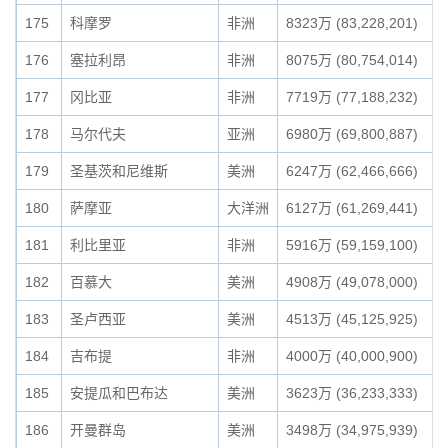
175
科摩罗
非洲
8323万 (83,228,201)
176
塞拉利昂
非洲
8075万 (80,754,014)
177
冈比亚
非洲
7719万 (77,188,232)
178
马尔代夫
亚洲
6980万 (69,800,887)
179
圣基茨和尼维斯
美洲
6247万 (62,466,666)
180
萨摩亚
大洋洲
6127万 (61,269,441)
181
利比里亚
非洲
5916万 (59,159,100)
182
百慕大
美洲
4908万 (49,078,000)
183
圣卢西亚
美洲
4513万 (45,125,925)
184
吉布提
非洲
4000万 (40,000,900)
185
安提瓜和巴布达
美洲
3623万 (36,233,333)
186
开曼群岛
美洲
3498万 (34,975,939)