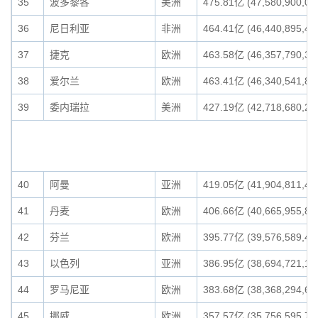
35
波多黎各
美洲
475.81亿 (47,580,900,00
36
尼日利亚
非洲
464.41亿 (46,440,895,41
37
捷克
欧洲
463.58亿 (46,357,790,39
38
爱尔兰
欧洲
463.41亿 (46,340,541,89
39
委内瑞拉
美洲
427.19亿 (42,718,680,24
40
阿曼
亚洲
419.05亿 (41,904,811,44
41
丹麦
欧洲
406.66亿 (40,665,955,83
42
芬兰
欧洲
395.77亿 (39,576,589,45
43
以色列
亚洲
386.95亿 (38,694,721,19
44
罗马尼亚
欧洲
383.68亿 (38,368,294,64
45
挪威
欧洲
357.57亿 (35,756,595,74