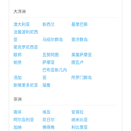
大洋洲
澳大利亚
新西兰
基里巴斯
法属波利尼西
亚
马绍尔群岛
斐济群岛
密克罗尼西亚
联邦
瓦努阿图
美属萨摩亚
帕劳
萨摩亚
图瓦卢
巴布亚新几内
汤加
亚
所罗门群岛
新喀里多尼亚
瑙鲁
非洲
南非
埃及
安哥拉
阿尔及利亚
尼日尔
纳米比亚
加纳
佛得角
利比里亚