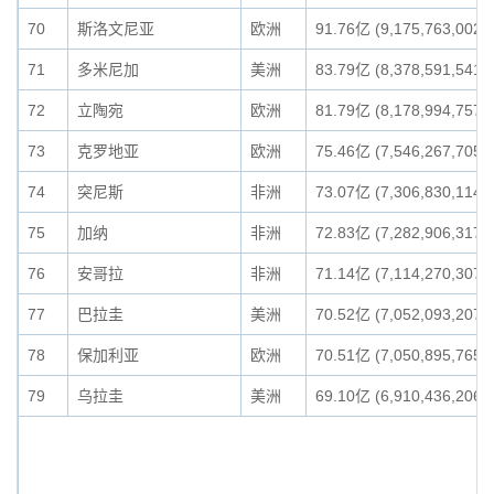
70
斯洛文尼亚
欧洲
91.76亿 (9,175,763,002)
71
多米尼加
美洲
83.79亿 (8,378,591,541)
72
立陶宛
欧洲
81.79亿 (8,178,994,757)
73
克罗地亚
欧洲
75.46亿 (7,546,267,705)
74
突尼斯
非洲
73.07亿 (7,306,830,114)
75
加纳
非洲
72.83亿 (7,282,906,317)
76
安哥拉
非洲
71.14亿 (7,114,270,307)
77
巴拉圭
美洲
70.52亿 (7,052,093,207)
78
保加利亚
欧洲
70.51亿 (7,050,895,765)
79
乌拉圭
美洲
69.10亿 (6,910,436,206)