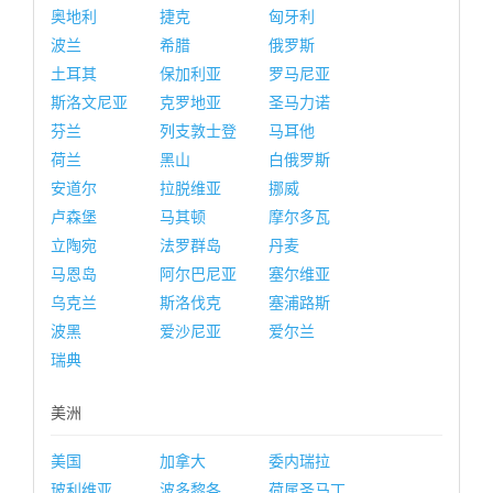
奥地利
捷克
匈牙利
波兰
希腊
俄罗斯
土耳其
保加利亚
罗马尼亚
斯洛文尼亚
克罗地亚
圣马力诺
芬兰
列支敦士登
马耳他
荷兰
黑山
白俄罗斯
安道尔
拉脱维亚
挪威
卢森堡
马其顿
摩尔多瓦
立陶宛
法罗群岛
丹麦
马恩岛
阿尔巴尼亚
塞尔维亚
乌克兰
斯洛伐克
塞浦路斯
波黑
爱沙尼亚
爱尔兰
瑞典
美洲
美国
加拿大
委内瑞拉
玻利维亚
波多黎各
荷属圣马丁