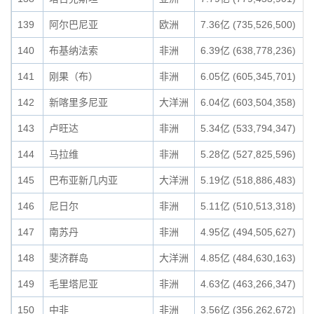
139
阿尔巴尼亚
欧洲
7.36亿 (735,526,500)
140
布基纳法索
非洲
6.39亿 (638,778,236)
141
刚果（布）
非洲
6.05亿 (605,345,701)
142
新喀里多尼亚
大洋洲
6.04亿 (603,504,358)
143
卢旺达
非洲
5.34亿 (533,794,347)
144
马拉维
非洲
5.28亿 (527,825,596)
145
巴布亚新几内亚
大洋洲
5.19亿 (518,886,483)
146
尼日尔
非洲
5.11亿 (510,513,318)
147
南苏丹
非洲
4.95亿 (494,505,627)
148
斐济群岛
大洋洲
4.85亿 (484,630,163)
149
毛里塔尼亚
非洲
4.63亿 (463,266,347)
150
中非
非洲
3.56亿 (356,262,672)