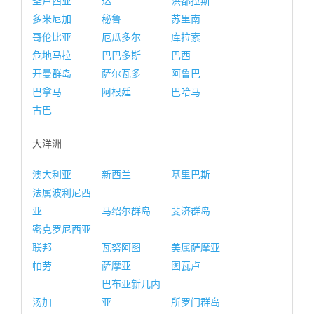
圣卢西亚
达
洪都拉斯
多米尼加
秘鲁
苏里南
哥伦比亚
厄瓜多尔
库拉索
危地马拉
巴巴多斯
巴西
开曼群岛
萨尔瓦多
阿鲁巴
巴拿马
阿根廷
巴哈马
古巴
大洋洲
澳大利亚
新西兰
基里巴斯
法属波利尼西
亚
马绍尔群岛
斐济群岛
密克罗尼西亚
联邦
瓦努阿图
美属萨摩亚
帕劳
萨摩亚
图瓦卢
巴布亚新几内
汤加
亚
所罗门群岛