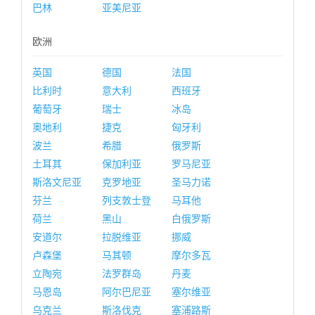
巴林
亚美尼亚
欧洲
英国
德国
法国
比利时
意大利
西班牙
葡萄牙
瑞士
冰岛
奥地利
捷克
匈牙利
波兰
希腊
俄罗斯
土耳其
保加利亚
罗马尼亚
斯洛文尼亚
克罗地亚
圣马力诺
芬兰
列支敦士登
马耳他
荷兰
黑山
白俄罗斯
安道尔
拉脱维亚
挪威
卢森堡
马其顿
摩尔多瓦
立陶宛
法罗群岛
丹麦
马恩岛
阿尔巴尼亚
塞尔维亚
乌克兰
斯洛伐克
塞浦路斯