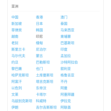
亚洲
中国
香港
澳门
新加坡
日本
泰国
菲律宾
韩国
马来西亚
越南
印尼
柬埔寨
老挝
缅甸
巴基斯坦
斯里兰卡
尼泊尔
印度
马尔代夫
蒙古
孟加拉
约旦
巴勒斯坦
沙特阿拉伯
黎巴嫩
也门
叙利亚
哈萨克斯坦
土库曼斯坦
格鲁吉亚
阿富汗
塔吉克斯坦
不丹
以色列
东帝汶
阿曼
文莱
卡塔尔
阿塞拜疆
乌兹别克斯坦
科威特
伊拉克
伊朗
吉尔吉斯斯坦
阿联酋