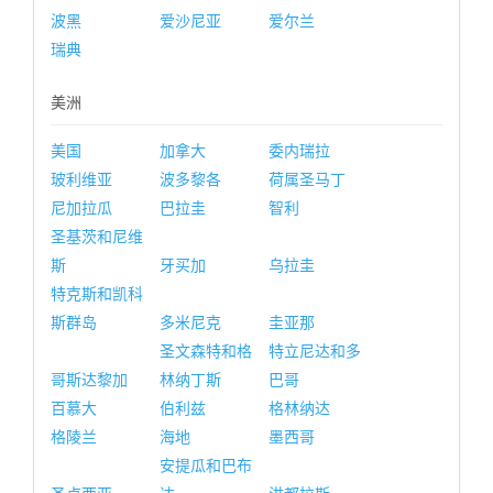
波黑
爱沙尼亚
爱尔兰
瑞典
美洲
美国
加拿大
委内瑞拉
玻利维亚
波多黎各
荷属圣马丁
尼加拉瓜
巴拉圭
智利
圣基茨和尼维
斯
牙买加
乌拉圭
特克斯和凯科
斯群岛
多米尼克
圭亚那
圣文森特和格
特立尼达和多
哥斯达黎加
林纳丁斯
巴哥
百慕大
伯利兹
格林纳达
格陵兰
海地
墨西哥
安提瓜和巴布