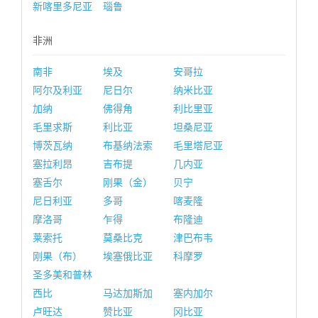
新喀里多尼亚
瑙鲁
非洲
南非
埃及
安哥拉
阿尔及利亚
尼日尔
纳米比亚
加纳
佛得角
利比里亚
毛里求斯
利比亚
坦桑尼亚
博茨瓦纳
布基纳法索
毛里塔尼亚
塞拉利昂
吉布提
几内亚
塞舌尔
刚果（金）
贝宁
尼日利亚
多哥
喀麦隆
摩洛哥
乍得
布隆迪
莱索托
莫桑比克
津巴布韦
刚果（布）
埃塞俄比亚
科摩罗
圣多美和普林
西比
马达加斯加
塞内加尔
卢旺达
赞比亚
冈比亚