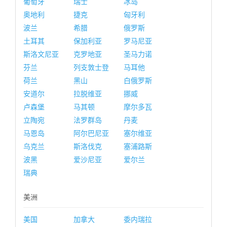
葡萄牙
瑞士
冰岛
奥地利
捷克
匈牙利
波兰
希腊
俄罗斯
土耳其
保加利亚
罗马尼亚
斯洛文尼亚
克罗地亚
圣马力诺
芬兰
列支敦士登
马耳他
荷兰
黑山
白俄罗斯
安道尔
拉脱维亚
挪威
卢森堡
马其顿
摩尔多瓦
立陶宛
法罗群岛
丹麦
马恩岛
阿尔巴尼亚
塞尔维亚
乌克兰
斯洛伐克
塞浦路斯
波黑
爱沙尼亚
爱尔兰
瑞典
美洲
美国
加拿大
委内瑞拉