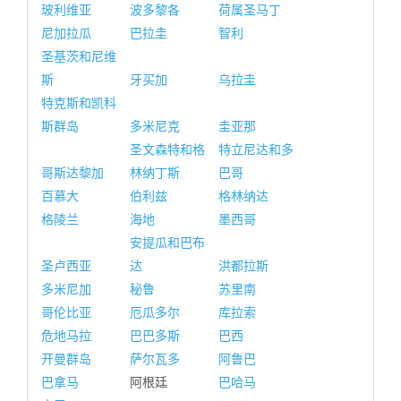
玻利维亚
波多黎各
荷属圣马丁
尼加拉瓜
巴拉圭
智利
圣基茨和尼维
斯
牙买加
乌拉圭
特克斯和凯科
斯群岛
多米尼克
圭亚那
圣文森特和格
特立尼达和多
哥斯达黎加
林纳丁斯
巴哥
百慕大
伯利兹
格林纳达
格陵兰
海地
墨西哥
安提瓜和巴布
圣卢西亚
达
洪都拉斯
多米尼加
秘鲁
苏里南
哥伦比亚
厄瓜多尔
库拉索
危地马拉
巴巴多斯
巴西
开曼群岛
萨尔瓦多
阿鲁巴
巴拿马
阿根廷
巴哈马