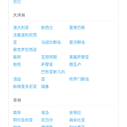
古巴
大洋洲
澳大利亚
新西兰
基里巴斯
法属波利尼西
亚
马绍尔群岛
斐济群岛
密克罗尼西亚
联邦
瓦努阿图
美属萨摩亚
帕劳
萨摩亚
图瓦卢
巴布亚新几内
汤加
亚
所罗门群岛
新喀里多尼亚
瑙鲁
非洲
南非
埃及
安哥拉
阿尔及利亚
尼日尔
纳米比亚