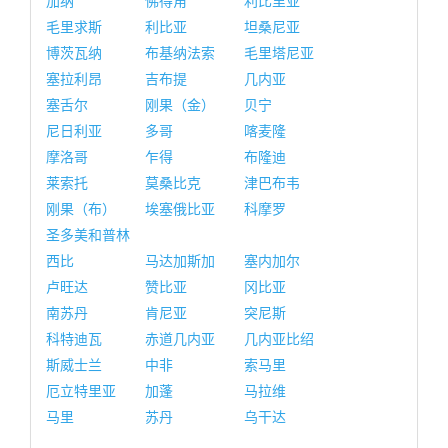
加纳
佛得角
利比里亚
毛里求斯
利比亚
坦桑尼亚
博茨瓦纳
布基纳法索
毛里塔尼亚
塞拉利昂
吉布提
几内亚
塞舌尔
刚果（金）
贝宁
尼日利亚
多哥
喀麦隆
摩洛哥
乍得
布隆迪
莱索托
莫桑比克
津巴布韦
刚果（布）
埃塞俄比亚
科摩罗
圣多美和普林
西比
马达加斯加
塞内加尔
卢旺达
赞比亚
冈比亚
南苏丹
肯尼亚
突尼斯
科特迪瓦
赤道几内亚
几内亚比绍
斯威士兰
中非
索马里
厄立特里亚
加蓬
马拉维
马里
苏丹
乌干达