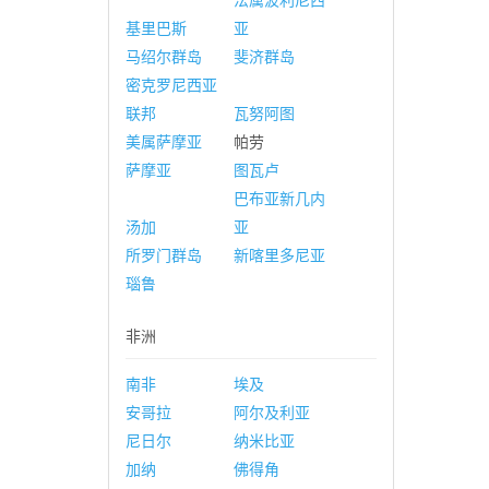
法属波利尼西
基里巴斯
亚
马绍尔群岛
斐济群岛
密克罗尼西亚
联邦
瓦努阿图
美属萨摩亚
帕劳
萨摩亚
图瓦卢
巴布亚新几内
汤加
亚
所罗门群岛
新喀里多尼亚
瑙鲁
非洲
南非
埃及
安哥拉
阿尔及利亚
尼日尔
纳米比亚
加纳
佛得角