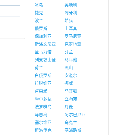
冰岛
奥地利
捷克
匈牙利
波兰
希腊
俄罗斯
土耳其
保加利亚
罗马尼亚
斯洛文尼亚
克罗地亚
圣马力诺
芬兰
列支敦士登
马耳他
荷兰
黑山
白俄罗斯
安道尔
拉脱维亚
挪威
卢森堡
马其顿
摩尔多瓦
立陶宛
法罗群岛
丹麦
马恩岛
阿尔巴尼亚
塞尔维亚
乌克兰
斯洛伐克
塞浦路斯