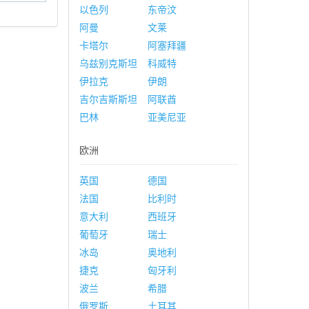
以色列
东帝汶
阿曼
文莱
卡塔尔
阿塞拜疆
乌兹别克斯坦
科威特
伊拉克
伊朗
吉尔吉斯斯坦
阿联酋
巴林
亚美尼亚
欧洲
英国
德国
法国
比利时
意大利
西班牙
葡萄牙
瑞士
冰岛
奥地利
捷克
匈牙利
波兰
希腊
俄罗斯
土耳其