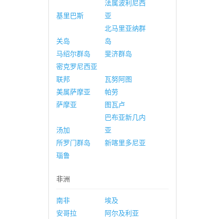
法属波利尼西
基里巴斯
亚
北马里亚纳群
关岛
岛
马绍尔群岛
斐济群岛
密克罗尼西亚
联邦
瓦努阿图
美属萨摩亚
帕劳
萨摩亚
图瓦卢
巴布亚新几内
汤加
亚
所罗门群岛
新喀里多尼亚
瑙鲁
非洲
南非
埃及
安哥拉
阿尔及利亚