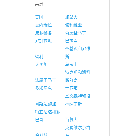
美洲
美国
加拿大
委内瑞拉
玻利维亚
波多黎各
荷属圣马丁
尼加拉瓜
巴拉圭
圣基茨和尼维
智利
斯
牙买加
乌拉圭
特克斯和凯科
法属圣马丁
斯群岛
多米尼克
圭亚那
圣文森特和格
哥斯达黎加
林纳丁斯
特立尼达和多
巴哥
百慕大
英属维尔京群
伯利兹
岛