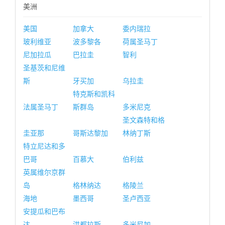
美洲
美国
加拿大
委内瑞拉
玻利维亚
波多黎各
荷属圣马丁
尼加拉瓜
巴拉圭
智利
圣基茨和尼维
斯
牙买加
乌拉圭
特克斯和凯科
法属圣马丁
斯群岛
多米尼克
圣文森特和格
圭亚那
哥斯达黎加
林纳丁斯
特立尼达和多
巴哥
百慕大
伯利兹
英属维尔京群
岛
格林纳达
格陵兰
海地
墨西哥
圣卢西亚
安提瓜和巴布
达
洪都拉斯
多米尼加