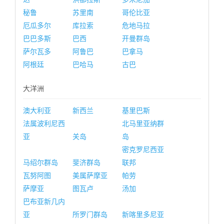
秘鲁
苏里南
哥伦比亚
厄瓜多尔
库拉索
危地马拉
巴巴多斯
巴西
开曼群岛
萨尔瓦多
阿鲁巴
巴拿马
阿根廷
巴哈马
古巴
大洋洲
澳大利亚
新西兰
基里巴斯
法属波利尼西
北马里亚纳群
亚
关岛
岛
密克罗尼西亚
马绍尔群岛
斐济群岛
联邦
瓦努阿图
美属萨摩亚
帕劳
萨摩亚
图瓦卢
汤加
巴布亚新几内
亚
所罗门群岛
新喀里多尼亚