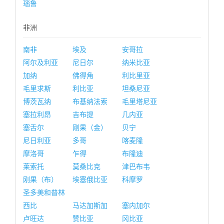
瑙鲁
非洲
南非
埃及
安哥拉
阿尔及利亚
尼日尔
纳米比亚
加纳
佛得角
利比里亚
毛里求斯
利比亚
坦桑尼亚
博茨瓦纳
布基纳法索
毛里塔尼亚
塞拉利昂
吉布提
几内亚
塞舌尔
刚果（金）
贝宁
尼日利亚
多哥
喀麦隆
摩洛哥
乍得
布隆迪
莱索托
莫桑比克
津巴布韦
刚果（布）
埃塞俄比亚
科摩罗
圣多美和普林
西比
马达加斯加
塞内加尔
卢旺达
赞比亚
冈比亚