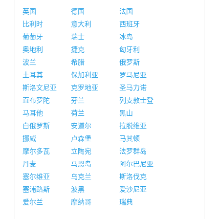
英国
德国
法国
比利时
意大利
西班牙
葡萄牙
瑞士
冰岛
奥地利
捷克
匈牙利
波兰
希腊
俄罗斯
土耳其
保加利亚
罗马尼亚
斯洛文尼亚
克罗地亚
圣马力诺
直布罗陀
芬兰
列支敦士登
马耳他
荷兰
黑山
白俄罗斯
安道尔
拉脱维亚
挪威
卢森堡
马其顿
摩尔多瓦
立陶宛
法罗群岛
丹麦
马恩岛
阿尔巴尼亚
塞尔维亚
乌克兰
斯洛伐克
塞浦路斯
波黑
爱沙尼亚
爱尔兰
摩纳哥
瑞典