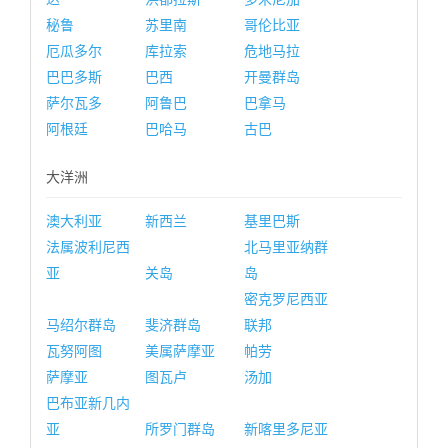
秘鲁
苏里南
哥伦比亚
厄瓜多尔
库拉索
危地马拉
巴巴多斯
巴西
开曼群岛
萨尔瓦多
阿鲁巴
巴拿马
阿根廷
巴哈马
古巴
大洋洲
澳大利亚
新西兰
基里巴斯
法属波利尼西
北马里亚纳群
亚
关岛
岛
密克罗尼西亚
马绍尔群岛
斐济群岛
联邦
瓦努阿图
美属萨摩亚
帕劳
萨摩亚
图瓦卢
汤加
巴布亚新几内
亚
所罗门群岛
新喀里多尼亚