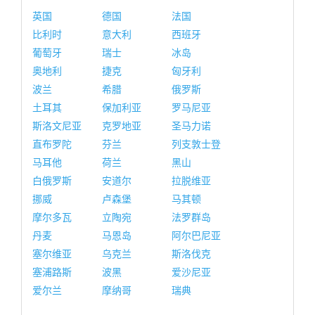
英国
德国
法国
比利时
意大利
西班牙
葡萄牙
瑞士
冰岛
奥地利
捷克
匈牙利
波兰
希腊
俄罗斯
土耳其
保加利亚
罗马尼亚
斯洛文尼亚
克罗地亚
圣马力诺
直布罗陀
芬兰
列支敦士登
马耳他
荷兰
黑山
白俄罗斯
安道尔
拉脱维亚
挪威
卢森堡
马其顿
摩尔多瓦
立陶宛
法罗群岛
丹麦
马恩岛
阿尔巴尼亚
塞尔维亚
乌克兰
斯洛伐克
塞浦路斯
波黑
爱沙尼亚
爱尔兰
摩纳哥
瑞典