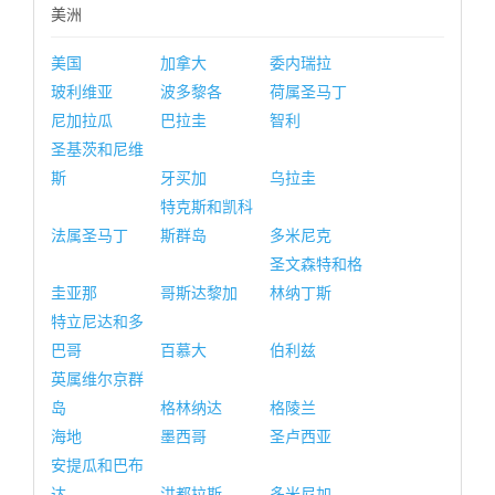
美洲
美国
加拿大
委内瑞拉
玻利维亚
波多黎各
荷属圣马丁
尼加拉瓜
巴拉圭
智利
圣基茨和尼维
斯
牙买加
乌拉圭
特克斯和凯科
法属圣马丁
斯群岛
多米尼克
圣文森特和格
圭亚那
哥斯达黎加
林纳丁斯
特立尼达和多
巴哥
百慕大
伯利兹
英属维尔京群
岛
格林纳达
格陵兰
海地
墨西哥
圣卢西亚
安提瓜和巴布
达
洪都拉斯
多米尼加