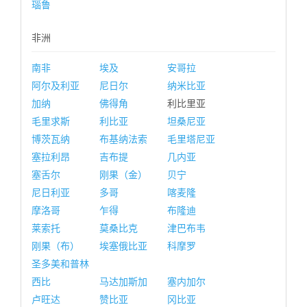
瑙鲁
非洲
南非
埃及
安哥拉
阿尔及利亚
尼日尔
纳米比亚
加纳
佛得角
利比里亚
毛里求斯
利比亚
坦桑尼亚
博茨瓦纳
布基纳法索
毛里塔尼亚
塞拉利昂
吉布提
几内亚
塞舌尔
刚果（金）
贝宁
尼日利亚
多哥
喀麦隆
摩洛哥
乍得
布隆迪
莱索托
莫桑比克
津巴布韦
刚果（布）
埃塞俄比亚
科摩罗
圣多美和普林
西比
马达加斯加
塞内加尔
卢旺达
赞比亚
冈比亚