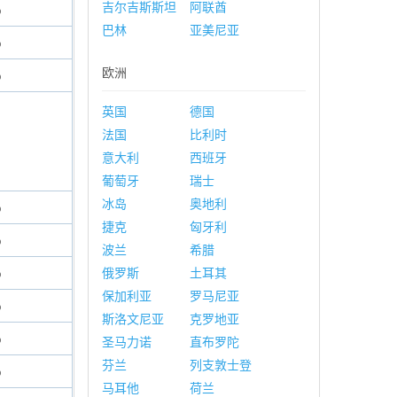
吉尔吉斯斯坦
阿联酋
%
巴林
亚美尼亚
%
欧洲
%
英国
德国
法国
比利时
意大利
西班牙
葡萄牙
瑞士
冰岛
奥地利
%
捷克
匈牙利
%
波兰
希腊
%
俄罗斯
土耳其
保加利亚
罗马尼亚
%
斯洛文尼亚
克罗地亚
%
圣马力诺
直布罗陀
芬兰
列支敦士登
%
马耳他
荷兰