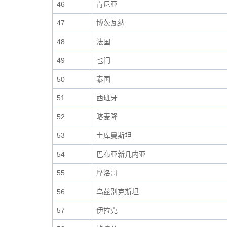
46
肯尼亚
47
博茨瓦纳
48
法国
49
也门
50
泰国
51
西班牙
52
喀麦隆
53
土库曼斯坦
54
巴布亚新几内亚
55
摩洛哥
56
乌兹别克斯坦
57
伊拉克