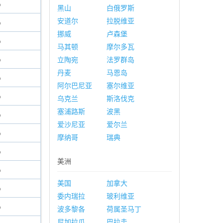
%
黑山
白俄罗斯
安道尔
拉脱维亚
%
挪威
卢森堡
%
马其顿
摩尔多瓦
%
立陶宛
法罗群岛
丹麦
马恩岛
%
阿尔巴尼亚
塞尔维亚
%
乌克兰
斯洛伐克
塞浦路斯
波黑
%
爱沙尼亚
爱尔兰
%
摩纳哥
瑞典
%
美洲
%
美国
加拿大
%
委内瑞拉
玻利维亚
%
波多黎各
荷属圣马丁
尼加拉瓜
巴拉圭