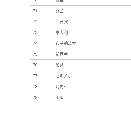
70
波兰
71
芬兰
72
菲律宾
73
意大利
74
布基纳法索
75
新西兰
76
加蓬
77
厄瓜多尔
78
几内亚
79
英国