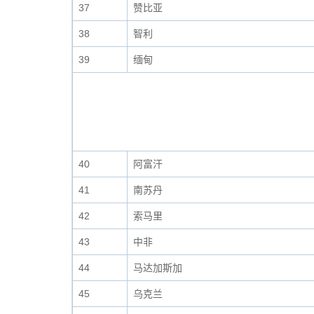
37
赞比亚
38
智利
39
缅甸
40
阿富汗
41
南苏丹
42
索马里
43
中非
44
马达加斯加
45
乌克兰