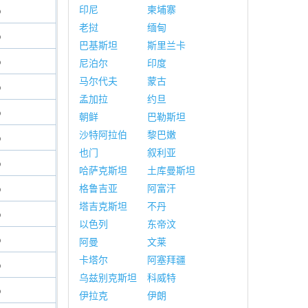
印尼
柬埔寨
%
老挝
缅甸
%
巴基斯坦
斯里兰卡
%
尼泊尔
印度
马尔代夫
蒙古
%
孟加拉
约旦
%
朝鲜
巴勒斯坦
沙特阿拉伯
黎巴嫩
%
也门
叙利亚
%
哈萨克斯坦
土库曼斯坦
%
格鲁吉亚
阿富汗
塔吉克斯坦
不丹
%
以色列
东帝汶
%
阿曼
文莱
卡塔尔
阿塞拜疆
%
乌兹别克斯坦
科威特
%
伊拉克
伊朗