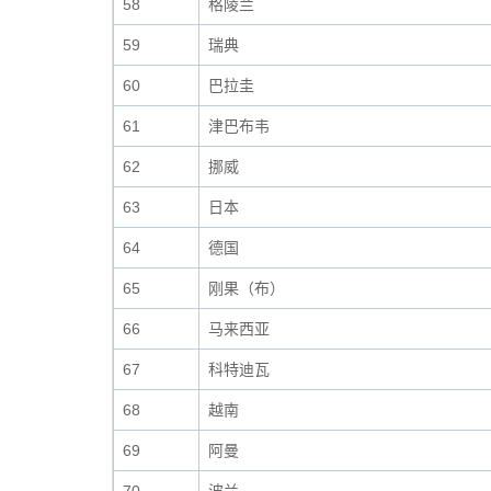
58
格陵兰
59
瑞典
60
巴拉圭
61
津巴布韦
62
挪威
63
日本
64
德国
65
刚果（布）
66
马来西亚
67
科特迪瓦
68
越南
69
阿曼