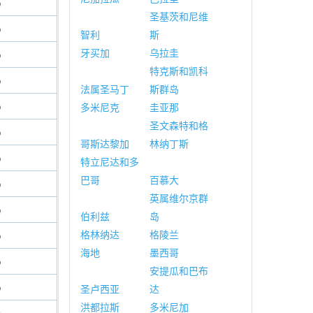
%
圣基茨和尼维
%
智利
斯
牙买加
乌拉圭
%
特克斯和凯科
%
法属圣马丁
斯群岛
%
多米尼克
圭亚那
圣文森特和格
%
哥斯达黎加
林纳丁斯
%
特立尼达和多
巴哥
百慕大
%
英属维尔京群
%
伯利兹
岛
格林纳达
格陵兰
%
海地
墨西哥
%
安提瓜和巴布
%
圣卢西亚
达
洪都拉斯
多米尼加