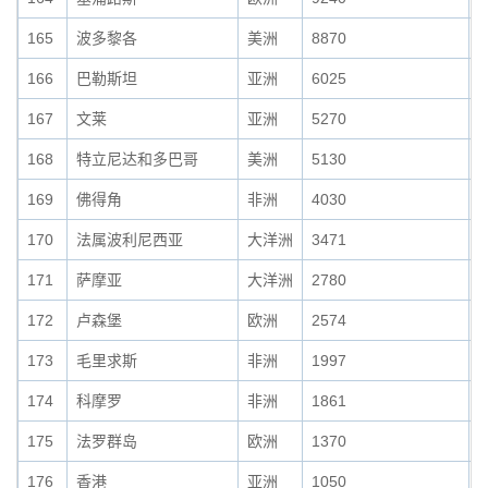
165
波多黎各
美洲
8870
0
166
巴勒斯坦
亚洲
6025
0
167
文莱
亚洲
5270
0
168
特立尼达和多巴哥
美洲
5130
0
169
佛得角
非洲
4030
0
170
法属波利尼西亚
大洋洲
3471
0
171
萨摩亚
大洋洲
2780
0
172
卢森堡
欧洲
2574
0
173
毛里求斯
非洲
1997
0
174
科摩罗
非洲
1861
0
175
法罗群岛
欧洲
1370
0
176
香港
亚洲
1050
0