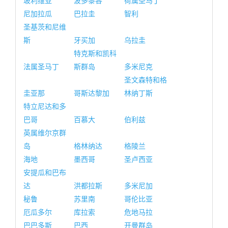
玻利维亚
波多黎各
荷属圣马丁
尼加拉瓜
巴拉圭
智利
圣基茨和尼维
斯
牙买加
乌拉圭
特克斯和凯科
法属圣马丁
斯群岛
多米尼克
圣文森特和格
圭亚那
哥斯达黎加
林纳丁斯
特立尼达和多
巴哥
百慕大
伯利兹
英属维尔京群
岛
格林纳达
格陵兰
海地
墨西哥
圣卢西亚
安提瓜和巴布
达
洪都拉斯
多米尼加
秘鲁
苏里南
哥伦比亚
厄瓜多尔
库拉索
危地马拉
巴巴多斯
巴西
开曼群岛