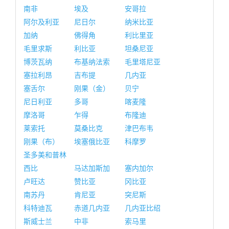
南非
埃及
安哥拉
阿尔及利亚
尼日尔
纳米比亚
加纳
佛得角
利比里亚
毛里求斯
利比亚
坦桑尼亚
博茨瓦纳
布基纳法索
毛里塔尼亚
塞拉利昂
吉布提
几内亚
塞舌尔
刚果（金）
贝宁
尼日利亚
多哥
喀麦隆
摩洛哥
乍得
布隆迪
莱索托
莫桑比克
津巴布韦
刚果（布）
埃塞俄比亚
科摩罗
圣多美和普林
西比
马达加斯加
塞内加尔
卢旺达
赞比亚
冈比亚
南苏丹
肯尼亚
突尼斯
科特迪瓦
赤道几内亚
几内亚比绍
斯威士兰
中非
索马里