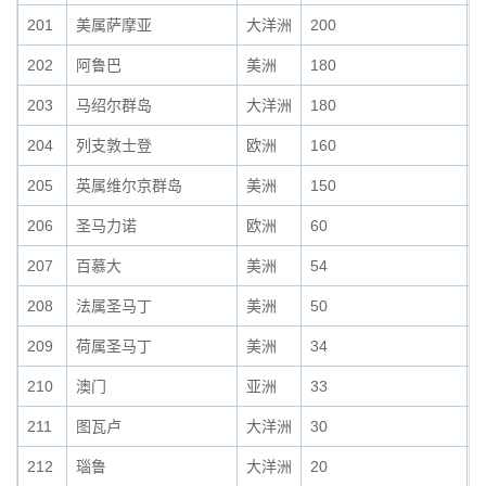
201
美属萨摩亚
大洋洲
200
0
202
阿鲁巴
美洲
180
0
203
马绍尔群岛
大洋洲
180
0
204
列支敦士登
欧洲
160
0
205
英属维尔京群岛
美洲
150
0
206
圣马力诺
欧洲
60
0
207
百慕大
美洲
54
0
208
法属圣马丁
美洲
50
0
209
荷属圣马丁
美洲
34
0
210
澳门
亚洲
33
0
211
图瓦卢
大洋洲
30
0
212
瑙鲁
大洋洲
20
0