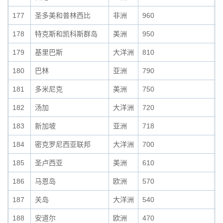
177
圣多美和普林西比
非洲
960
0
178
特克斯和凯科斯群岛
美洲
950
0
179
基里巴斯
大洋洲
810
0
180
巴林
亚洲
790
0
181
多米尼克
美洲
750
0
182
汤加
大洋洲
720
0
183
新加坡
亚洲
718
0
184
密克罗尼西亚联邦
大洋洲
700
0
185
圣卢西亚
美洲
610
0
186
马恩岛
欧洲
570
0
187
关岛
大洋洲
540
0
188
安道尔
欧洲
470
0