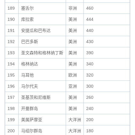
189
塞舌尔
非洲
460
0
190
库拉索
美洲
444
0
191
安提瓜和巴布达
美洲
440
0
192
巴巴多斯
美洲
430
0
193
圣文森特和格林纳丁斯
美洲
390
0
194
格林纳达
美洲
340
0
195
马耳他
欧洲
320
0
196
马尔代夫
亚洲
300
0
197
圣基茨和尼维斯
美洲
260
0
198
开曼群岛
美洲
240
0
199
美属萨摩亚
大洋洲
200
0
200
马绍尔群岛
大洋洲
180
0