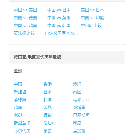
中国 vs 美国
中国 vs 日本
美国 vs 日本
中国 vs 德国
中国 vs 英国
中国 vs 印度
中国 vs 越南
中国 vs 韩国
中日韩比较
英法德比较
自定义国家查询...
按国家/地区查询历年数据
亚洲
中国
香港
澳门
新加坡
日本
泰国
菲律宾
韩国
马来西亚
越南
印尼
柬埔寨
老挝
缅甸
巴基斯坦
斯里兰卡
尼泊尔
印度
马尔代夫
蒙古
孟加拉