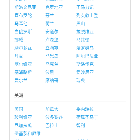
斯洛文尼亚
克罗地亚
圣马力诺
直布罗陀
芬兰
列支敦士登
马耳他
荷兰
黑山
白俄罗斯
安道尔
拉脱维亚
挪威
卢森堡
马其顿
摩尔多瓦
立陶宛
法罗群岛
丹麦
马恩岛
阿尔巴尼亚
塞尔维亚
乌克兰
斯洛伐克
塞浦路斯
波黑
爱沙尼亚
爱尔兰
摩纳哥
瑞典
美洲
美国
加拿大
委内瑞拉
玻利维亚
波多黎各
荷属圣马丁
尼加拉瓜
巴拉圭
智利
圣基茨和尼维