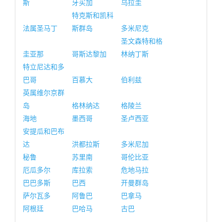
斯
牙买加
乌拉圭
特克斯和凯科
法属圣马丁
斯群岛
多米尼克
圣文森特和格
圭亚那
哥斯达黎加
林纳丁斯
特立尼达和多
巴哥
百慕大
伯利兹
英属维尔京群
岛
格林纳达
格陵兰
海地
墨西哥
圣卢西亚
安提瓜和巴布
达
洪都拉斯
多米尼加
秘鲁
苏里南
哥伦比亚
厄瓜多尔
库拉索
危地马拉
巴巴多斯
巴西
开曼群岛
萨尔瓦多
阿鲁巴
巴拿马
阿根廷
巴哈马
古巴