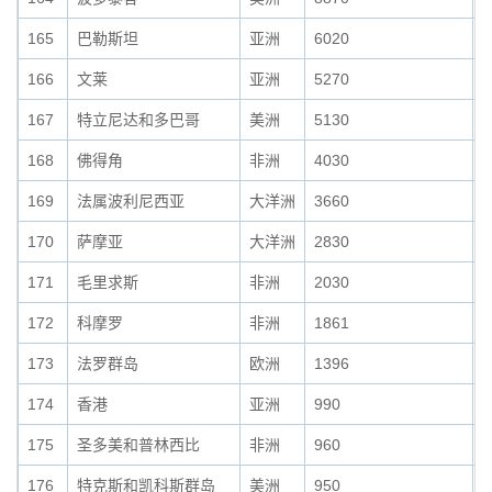
165
巴勒斯坦
亚洲
6020
0
166
文莱
亚洲
5270
0
167
特立尼达和多巴哥
美洲
5130
0
168
佛得角
非洲
4030
0
169
法属波利尼西亚
大洋洲
3660
0
170
萨摩亚
大洋洲
2830
0
171
毛里求斯
非洲
2030
0
172
科摩罗
非洲
1861
0
173
法罗群岛
欧洲
1396
0
174
香港
亚洲
990
0
175
圣多美和普林西比
非洲
960
0
176
特克斯和凯科斯群岛
美洲
950
0