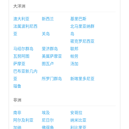
大洋洲
澳大利亚
新西兰
基里巴斯
法属波利尼西
北马里亚纳群
亚
关岛
岛
密克罗尼西亚
马绍尔群岛
斐济群岛
联邦
瓦努阿图
美属萨摩亚
帕劳
萨摩亚
图瓦卢
汤加
巴布亚新几内
亚
所罗门群岛
新喀里多尼亚
瑙鲁
非洲
南非
埃及
安哥拉
阿尔及利亚
尼日尔
纳米比亚
加纳
佛得角
利比里亚