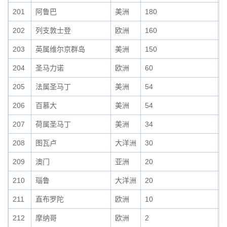
201
阿鲁巴
美洲
180
0
202
列支敦士登
欧洲
160
0
203
英属维尔京群岛
美洲
150
0
204
圣马力诺
欧洲
60
0
205
法属圣马丁
美洲
54
0
206
百慕大
美洲
54
0
207
荷属圣马丁
美洲
34
0
208
图瓦卢
大洋洲
30
0
209
澳门
亚洲
20
0
210
瑙鲁
大洋洲
20
0
211
直布罗陀
欧洲
10
0
212
摩纳哥
欧洲
2
0