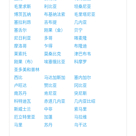
毛里求斯
利比亚
坦桑尼亚
博茨瓦纳
布基纳法索
毛里塔尼亚
塞拉利昂
吉布提
几内亚
塞舌尔
刚果（金）
贝宁
尼日利亚
多哥
喀麦隆
摩洛哥
乍得
布隆迪
莱索托
莫桑比克
津巴布韦
刚果（布）
埃塞俄比亚
科摩罗
圣多美和普林
西比
马达加斯加
塞内加尔
卢旺达
赞比亚
冈比亚
南苏丹
肯尼亚
突尼斯
科特迪瓦
赤道几内亚
几内亚比绍
斯威士兰
中非
索马里
厄立特里亚
加蓬
马拉维
马里
苏丹
乌干达