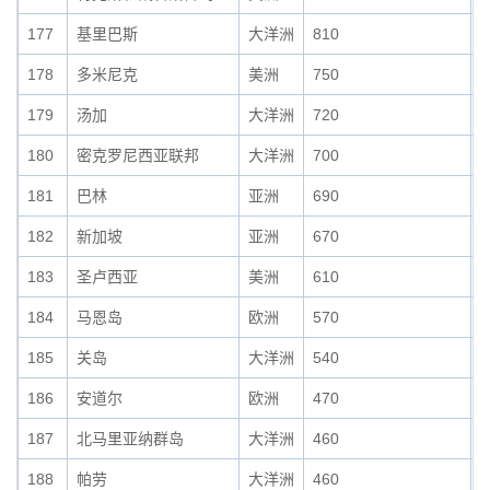
177
基里巴斯
大洋洲
810
0
178
多米尼克
美洲
750
0
179
汤加
大洋洲
720
0
180
密克罗尼西亚联邦
大洋洲
700
0
181
巴林
亚洲
690
0
182
新加坡
亚洲
670
0
183
圣卢西亚
美洲
610
0
184
马恩岛
欧洲
570
0
185
关岛
大洋洲
540
0
186
安道尔
欧洲
470
0
187
北马里亚纳群岛
大洋洲
460
0
188
帕劳
大洋洲
460
0