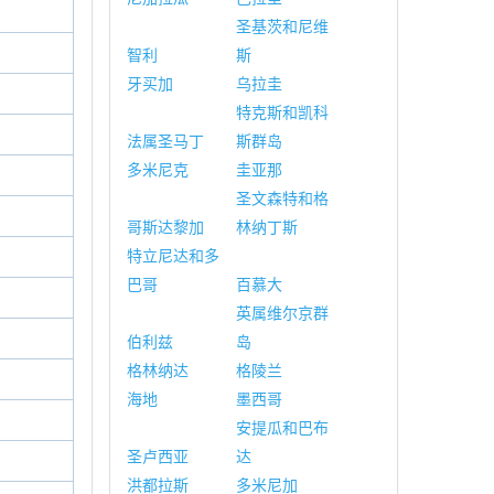
圣基茨和尼维
智利
斯
牙买加
乌拉圭
特克斯和凯科
法属圣马丁
斯群岛
多米尼克
圭亚那
圣文森特和格
哥斯达黎加
林纳丁斯
特立尼达和多
巴哥
百慕大
英属维尔京群
伯利兹
岛
格林纳达
格陵兰
海地
墨西哥
安提瓜和巴布
圣卢西亚
达
洪都拉斯
多米尼加