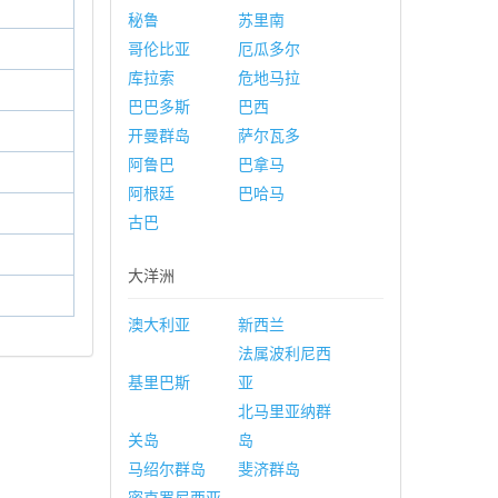
秘鲁
苏里南
哥伦比亚
厄瓜多尔
库拉索
危地马拉
巴巴多斯
巴西
开曼群岛
萨尔瓦多
阿鲁巴
巴拿马
阿根廷
巴哈马
古巴
大洋洲
澳大利亚
新西兰
法属波利尼西
基里巴斯
亚
北马里亚纳群
关岛
岛
马绍尔群岛
斐济群岛