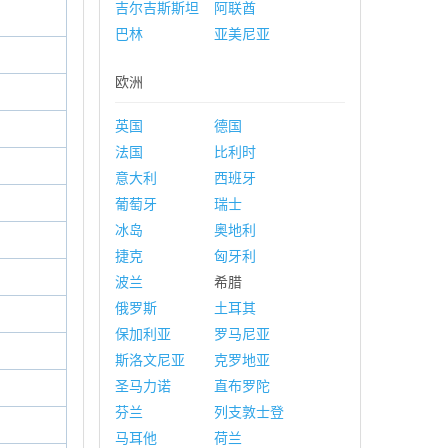
吉尔吉斯斯坦
阿联酋
巴林
亚美尼亚
欧洲
英国
德国
法国
比利时
意大利
西班牙
葡萄牙
瑞士
冰岛
奥地利
捷克
匈牙利
波兰
希腊
俄罗斯
土耳其
保加利亚
罗马尼亚
斯洛文尼亚
克罗地亚
圣马力诺
直布罗陀
芬兰
列支敦士登
马耳他
荷兰