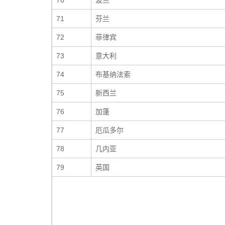
70
波兰
71
芬兰
72
菲律宾
73
意大利
74
布基纳法索
75
新西兰
76
加蓬
77
厄瓜多尔
78
几内亚
79
英国