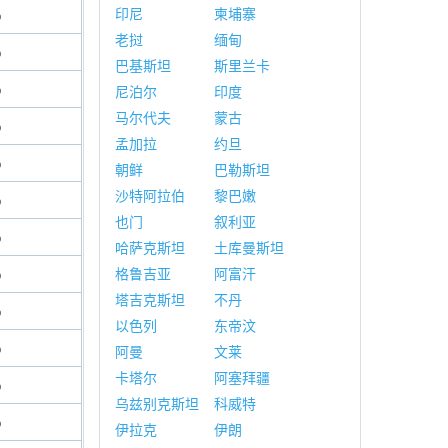
印尼
柬埔寨
%
老挝
缅甸
%
巴基斯坦
斯里兰卡
%
尼泊尔
印度
马尔代夫
蒙古
%
孟加拉
约旦
%
朝鲜
巴勒斯坦
沙特阿拉伯
黎巴嫩
%
也门
叙利亚
%
哈萨克斯坦
土库曼斯坦
%
格鲁吉亚
阿富汗
塔吉克斯坦
不丹
%
以色列
东帝汶
%
阿曼
文莱
卡塔尔
阿塞拜疆
%
乌兹别克斯坦
科威特
%
伊拉克
伊朗