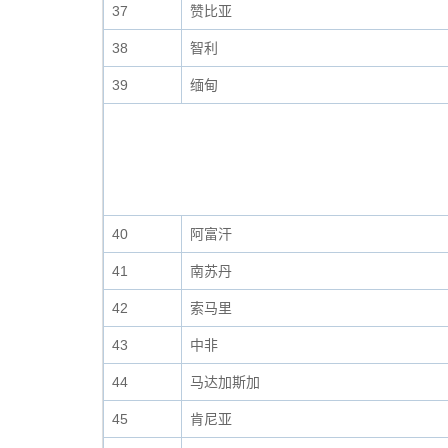
37
赞比亚
38
智利
39
缅甸
40
阿富汗
41
南苏丹
42
索马里
43
中非
44
马达加斯加
45
肯尼亚