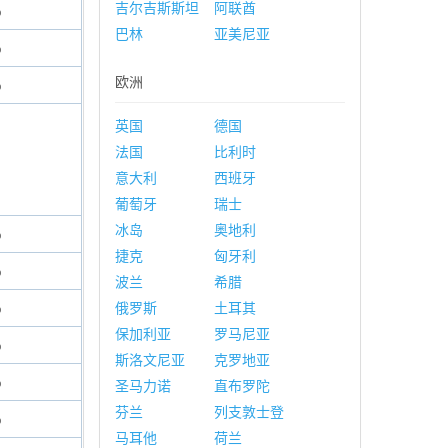
吉尔吉斯斯坦
阿联酋
%
巴林
亚美尼亚
%
欧洲
%
英国
德国
法国
比利时
意大利
西班牙
葡萄牙
瑞士
冰岛
奥地利
%
捷克
匈牙利
%
波兰
希腊
%
俄罗斯
土耳其
保加利亚
罗马尼亚
%
斯洛文尼亚
克罗地亚
%
圣马力诺
直布罗陀
芬兰
列支敦士登
%
马耳他
荷兰