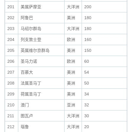
201
美属萨摩亚
大洋洲
200
0
202
阿鲁巴
美洲
180
0
203
马绍尔群岛
大洋洲
180
0
204
列支敦士登
欧洲
160
0
205
英属维尔京群岛
美洲
150
0
206
圣马力诺
欧洲
60
0
207
百慕大
美洲
54
0
208
法属圣马丁
美洲
50
0
209
荷属圣马丁
美洲
34
0
210
澳门
亚洲
32
0
211
图瓦卢
大洋洲
30
0
212
瑙鲁
大洋洲
20
0