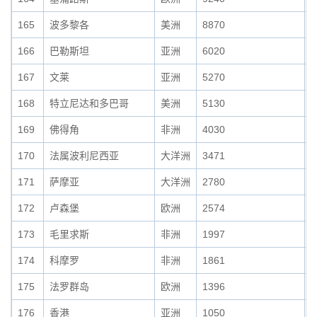
165
波多黎各
美洲
8870
0
166
巴勒斯坦
亚洲
6020
0
167
文莱
亚洲
5270
0
168
特立尼达和多巴哥
美洲
5130
0
169
佛得角
非洲
4030
0
170
法属波利尼西亚
大洋洲
3471
0
171
萨摩亚
大洋洲
2780
0
172
卢森堡
欧洲
2574
0
173
毛里求斯
非洲
1997
0
174
科摩罗
非洲
1861
0
175
法罗群岛
欧洲
1396
0
176
香港
亚洲
1050
0