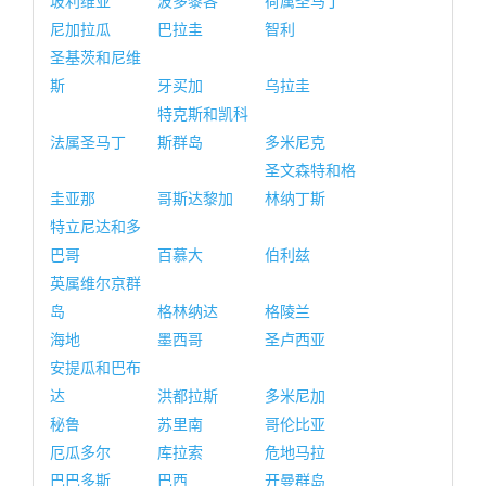
玻利维亚
波多黎各
荷属圣马丁
尼加拉瓜
巴拉圭
智利
圣基茨和尼维
斯
牙买加
乌拉圭
特克斯和凯科
法属圣马丁
斯群岛
多米尼克
圣文森特和格
圭亚那
哥斯达黎加
林纳丁斯
特立尼达和多
巴哥
百慕大
伯利兹
英属维尔京群
岛
格林纳达
格陵兰
海地
墨西哥
圣卢西亚
安提瓜和巴布
达
洪都拉斯
多米尼加
秘鲁
苏里南
哥伦比亚
厄瓜多尔
库拉索
危地马拉
巴巴多斯
巴西
开曼群岛