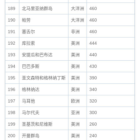
189
北马里亚纳群岛
大洋洲
460
0
190
帕劳
大洋洲
460
0
191
塞舌尔
非洲
460
0
192
库拉索
美洲
444
0
193
安提瓜和巴布达
美洲
440
0
194
巴巴多斯
美洲
430
0
195
圣文森特和格林纳丁斯
美洲
390
0
196
格林纳达
美洲
340
0
197
马耳他
欧洲
320
0
198
马尔代夫
亚洲
300
0
199
圣基茨和尼维斯
美洲
260
0
200
开曼群岛
美洲
240
0