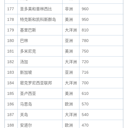
177
圣多美和普林西比
非洲
960
0
178
特克斯和凯科斯群岛
美洲
950
0
179
基里巴斯
大洋洲
810
0
180
巴林
亚洲
780
0
181
多米尼克
美洲
750
0
182
汤加
大洋洲
720
0
183
新加坡
亚洲
716
0
184
密克罗尼西亚联邦
大洋洲
700
0
185
圣卢西亚
美洲
610
0
186
马恩岛
欧洲
570
0
187
关岛
大洋洲
540
0
188
安道尔
欧洲
470
0