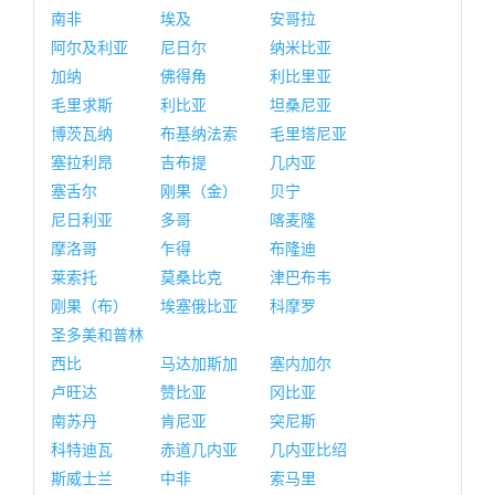
南非
埃及
安哥拉
阿尔及利亚
尼日尔
纳米比亚
加纳
佛得角
利比里亚
毛里求斯
利比亚
坦桑尼亚
博茨瓦纳
布基纳法索
毛里塔尼亚
塞拉利昂
吉布提
几内亚
塞舌尔
刚果（金）
贝宁
尼日利亚
多哥
喀麦隆
摩洛哥
乍得
布隆迪
莱索托
莫桑比克
津巴布韦
刚果（布）
埃塞俄比亚
科摩罗
圣多美和普林
西比
马达加斯加
塞内加尔
卢旺达
赞比亚
冈比亚
南苏丹
肯尼亚
突尼斯
科特迪瓦
赤道几内亚
几内亚比绍
斯威士兰
中非
索马里