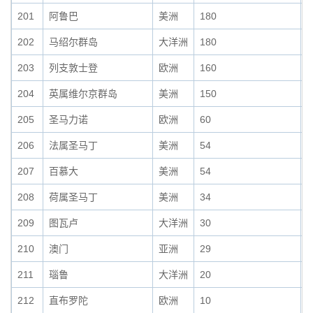
201
阿鲁巴
美洲
180
0
202
马绍尔群岛
大洋洲
180
0
203
列支敦士登
欧洲
160
0
204
英属维尔京群岛
美洲
150
0
205
圣马力诺
欧洲
60
0
206
法属圣马丁
美洲
54
0
207
百慕大
美洲
54
0
208
荷属圣马丁
美洲
34
0
209
图瓦卢
大洋洲
30
0
210
澳门
亚洲
29
0
211
瑙鲁
大洋洲
20
0
212
直布罗陀
欧洲
10
0