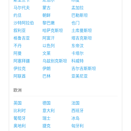
斯里兰卡
尼泊尔
印度
马尔代夫
蒙古
孟加拉
约旦
朝鲜
巴勒斯坦
沙特阿拉伯
黎巴嫩
也门
叙利亚
哈萨克斯坦
土库曼斯坦
格鲁吉亚
阿富汗
塔吉克斯坦
不丹
以色列
东帝汶
阿曼
文莱
卡塔尔
阿塞拜疆
乌兹别克斯坦
科威特
伊拉克
伊朗
吉尔吉斯斯坦
阿联酋
巴林
亚美尼亚
欧洲
英国
德国
法国
比利时
意大利
西班牙
葡萄牙
瑞士
冰岛
奥地利
捷克
匈牙利