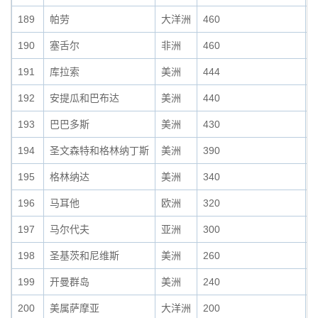
189
帕劳
大洋洲
460
0
190
塞舌尔
非洲
460
0
191
库拉索
美洲
444
0
192
安提瓜和巴布达
美洲
440
0
193
巴巴多斯
美洲
430
0
194
圣文森特和格林纳丁斯
美洲
390
0
195
格林纳达
美洲
340
0
196
马耳他
欧洲
320
0
197
马尔代夫
亚洲
300
0
198
圣基茨和尼维斯
美洲
260
0
199
开曼群岛
美洲
240
0
200
美属萨摩亚
大洋洲
200
0