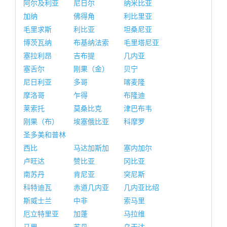
阿尔及利亚
尼日尔
纳米比亚
加纳
佛得角
利比里亚
毛里求斯
利比亚
坦桑尼亚
博茨瓦纳
布基纳法索
毛里塔尼亚
塞拉利昂
吉布提
几内亚
塞舌尔
刚果（金）
贝宁
尼日利亚
多哥
喀麦隆
摩洛哥
乍得
布隆迪
莱索托
莫桑比克
津巴布韦
刚果（布）
埃塞俄比亚
科摩罗
圣多美和普林
西比
马达加斯加
塞内加尔
卢旺达
赞比亚
冈比亚
南苏丹
肯尼亚
突尼斯
科特迪瓦
赤道几内亚
几内亚比绍
斯威士兰
中非
索马里
厄立特里亚
加蓬
马拉维