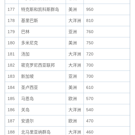
177
特克斯和凯科斯群岛
美洲
950
0
178
基里巴斯
大洋洲
810
0
179
巴林
亚洲
760
0
180
多米尼克
美洲
750
0
181
汤加
大洋洲
720
0
182
密克罗尼西亚联邦
大洋洲
700
0
183
新加坡
亚洲
700
0
184
圣卢西亚
美洲
610
0
185
马恩岛
欧洲
570
0
186
关岛
大洋洲
540
0
187
安道尔
欧洲
470
0
188
北马里亚纳群岛
大洋洲
460
0