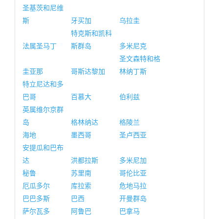
圣基茨和尼维
斯
牙买加
乌拉圭
特克斯和凯科
法属圣马丁
斯群岛
多米尼克
圣文森特和格
圭亚那
哥斯达黎加
林纳丁斯
特立尼达和多
巴哥
百慕大
伯利兹
英属维尔京群
岛
格林纳达
格陵兰
海地
墨西哥
圣卢西亚
安提瓜和巴布
达
洪都拉斯
多米尼加
秘鲁
苏里南
哥伦比亚
厄瓜多尔
库拉索
危地马拉
巴巴多斯
巴西
开曼群岛
萨尔瓦多
阿鲁巴
巴拿马