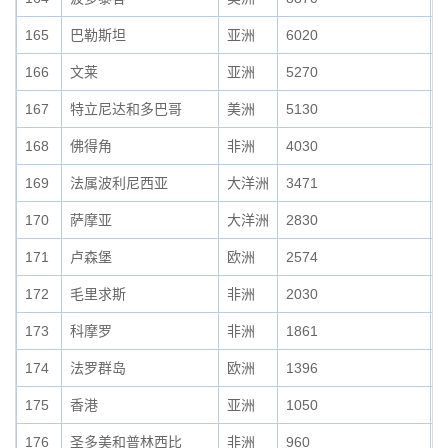
165
巴勒斯坦
亚洲
6020
0
166
文莱
亚洲
5270
0
167
特立尼达和多巴哥
美洲
5130
0
168
佛得角
非洲
4030
0
169
法属波利尼西亚
大洋洲
3471
0
170
萨摩亚
大洋洲
2830
0
171
卢森堡
欧洲
2574
0
172
毛里求斯
非洲
2030
0
173
科摩罗
非洲
1861
0
174
法罗群岛
欧洲
1396
0
175
香港
亚洲
1050
0
176
圣多美和普林西比
非洲
960
0