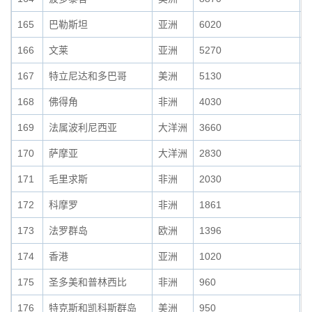
165
巴勒斯坦
亚洲
6020
0
166
文莱
亚洲
5270
0
167
特立尼达和多巴哥
美洲
5130
0
168
佛得角
非洲
4030
0
169
法属波利尼西亚
大洋洲
3660
0
170
萨摩亚
大洋洲
2830
0
171
毛里求斯
非洲
2030
0
172
科摩罗
非洲
1861
0
173
法罗群岛
欧洲
1396
0
174
香港
亚洲
1020
0
175
圣多美和普林西比
非洲
960
0
176
特克斯和凯科斯群岛
美洲
950
0