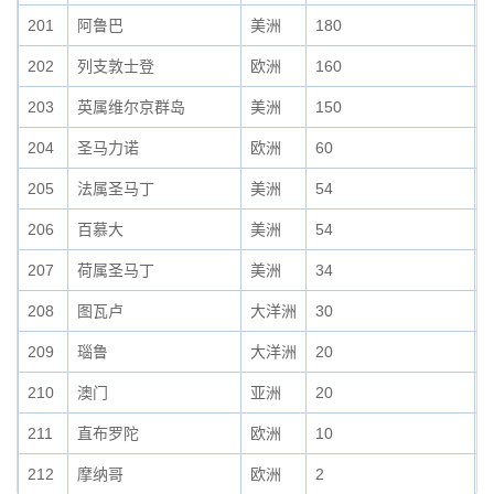
201
阿鲁巴
美洲
180
0
202
列支敦士登
欧洲
160
0
203
英属维尔京群岛
美洲
150
0
204
圣马力诺
欧洲
60
0
205
法属圣马丁
美洲
54
0
206
百慕大
美洲
54
0
207
荷属圣马丁
美洲
34
0
208
图瓦卢
大洋洲
30
0
209
瑙鲁
大洋洲
20
0
210
澳门
亚洲
20
0
211
直布罗陀
欧洲
10
0
212
摩纳哥
欧洲
2
0