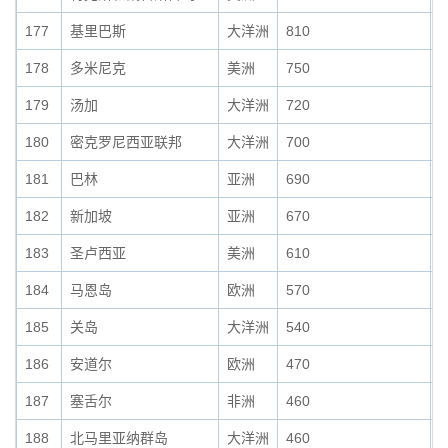
177
基里巴斯
大洋洲
810
0
178
多米尼克
美洲
750
0
179
汤加
大洋洲
720
0
180
密克罗尼西亚联邦
大洋洲
700
0
181
巴林
亚洲
690
0
182
新加坡
亚洲
670
0
183
圣卢西亚
美洲
610
0
184
马恩岛
欧洲
570
0
185
关岛
大洋洲
540
0
186
安道尔
欧洲
470
0
187
塞舌尔
非洲
460
0
188
北马里亚纳群岛
大洋洲
460
0