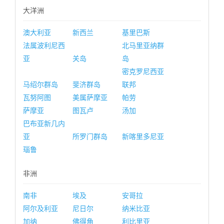
大洋洲
澳大利亚
新西兰
基里巴斯
法属波利尼西
北马里亚纳群
亚
关岛
岛
密克罗尼西亚
马绍尔群岛
斐济群岛
联邦
瓦努阿图
美属萨摩亚
帕劳
萨摩亚
图瓦卢
汤加
巴布亚新几内
亚
所罗门群岛
新喀里多尼亚
瑙鲁
非洲
南非
埃及
安哥拉
阿尔及利亚
尼日尔
纳米比亚
加纳
佛得角
利比里亚