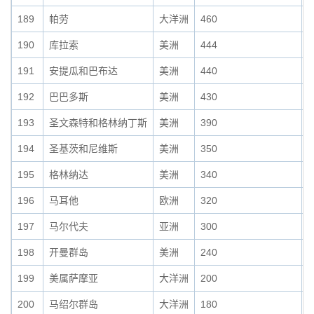
189
帕劳
大洋洲
460
0
190
库拉索
美洲
444
0
191
安提瓜和巴布达
美洲
440
0
192
巴巴多斯
美洲
430
0
193
圣文森特和格林纳丁斯
美洲
390
0
194
圣基茨和尼维斯
美洲
350
0
195
格林纳达
美洲
340
0
196
马耳他
欧洲
320
0
197
马尔代夫
亚洲
300
0
198
开曼群岛
美洲
240
0
199
美属萨摩亚
大洋洲
200
0
200
马绍尔群岛
大洋洲
180
0