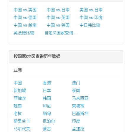
中国 vs 美国
中国 vs 日本
美国 vs 日本
中国 vs 德国
中国 vs 英国
中国 vs 印度
中国 vs 越南
中国 vs 韩国
中日韩比较
英法德比较
自定义国家查询...
按国家/地区查询历年数据
亚洲
中国
香港
澳门
新加坡
日本
泰国
菲律宾
韩国
马来西亚
越南
印尼
柬埔寨
老挝
缅甸
巴基斯坦
斯里兰卡
尼泊尔
印度
马尔代夫
蒙古
孟加拉