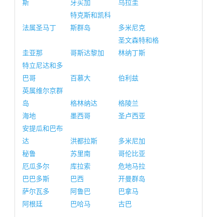
斯
牙买加
乌拉圭
特克斯和凯科
法属圣马丁
斯群岛
多米尼克
圣文森特和格
圭亚那
哥斯达黎加
林纳丁斯
特立尼达和多
巴哥
百慕大
伯利兹
英属维尔京群
岛
格林纳达
格陵兰
海地
墨西哥
圣卢西亚
安提瓜和巴布
达
洪都拉斯
多米尼加
秘鲁
苏里南
哥伦比亚
厄瓜多尔
库拉索
危地马拉
巴巴多斯
巴西
开曼群岛
萨尔瓦多
阿鲁巴
巴拿马
阿根廷
巴哈马
古巴