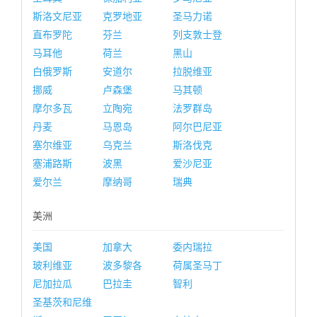
斯洛文尼亚
克罗地亚
圣马力诺
直布罗陀
芬兰
列支敦士登
马耳他
荷兰
黑山
白俄罗斯
安道尔
拉脱维亚
挪威
卢森堡
马其顿
摩尔多瓦
立陶宛
法罗群岛
丹麦
马恩岛
阿尔巴尼亚
塞尔维亚
乌克兰
斯洛伐克
塞浦路斯
波黑
爱沙尼亚
爱尔兰
摩纳哥
瑞典
美洲
美国
加拿大
委内瑞拉
玻利维亚
波多黎各
荷属圣马丁
尼加拉瓜
巴拉圭
智利
圣基茨和尼维