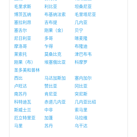
毛里求斯
利比亚
坦桑尼亚
博茨瓦纳
布基纳法索
毛里塔尼亚
塞拉利昂
吉布提
几内亚
塞舌尔
刚果（金）
贝宁
尼日利亚
多哥
喀麦隆
摩洛哥
乍得
布隆迪
莱索托
莫桑比克
津巴布韦
刚果（布）
埃塞俄比亚
科摩罗
圣多美和普林
西比
马达加斯加
塞内加尔
卢旺达
赞比亚
冈比亚
南苏丹
肯尼亚
突尼斯
科特迪瓦
赤道几内亚
几内亚比绍
斯威士兰
中非
索马里
厄立特里亚
加蓬
马拉维
马里
苏丹
乌干达