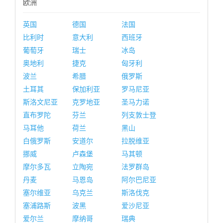
欧洲
英国
德国
法国
比利时
意大利
西班牙
葡萄牙
瑞士
冰岛
奥地利
捷克
匈牙利
波兰
希腊
俄罗斯
土耳其
保加利亚
罗马尼亚
斯洛文尼亚
克罗地亚
圣马力诺
直布罗陀
芬兰
列支敦士登
马耳他
荷兰
黑山
白俄罗斯
安道尔
拉脱维亚
挪威
卢森堡
马其顿
摩尔多瓦
立陶宛
法罗群岛
丹麦
马恩岛
阿尔巴尼亚
塞尔维亚
乌克兰
斯洛伐克
塞浦路斯
波黑
爱沙尼亚
爱尔兰
摩纳哥
瑞典