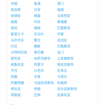
中国
香港
澳门
新加坡
日本
泰国
菲律宾
韩国
马来西亚
越南
印尼
柬埔寨
老挝
缅甸
巴基斯坦
斯里兰卡
尼泊尔
印度
马尔代夫
蒙古
孟加拉
约旦
朝鲜
巴勒斯坦
沙特阿拉伯
黎巴嫩
也门
叙利亚
哈萨克斯坦
土库曼斯坦
格鲁吉亚
阿富汗
塔吉克斯坦
不丹
以色列
东帝汶
阿曼
文莱
卡塔尔
阿塞拜疆
乌兹别克斯坦
科威特
伊拉克
伊朗
吉尔吉斯斯坦
阿联酋
巴林
亚美尼亚