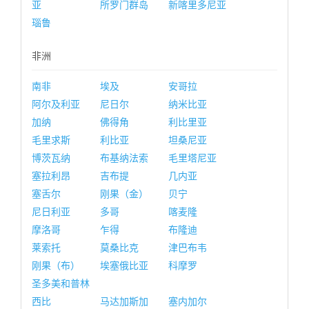
亚
所罗门群岛
新喀里多尼亚
瑙鲁
非洲
南非
埃及
安哥拉
阿尔及利亚
尼日尔
纳米比亚
加纳
佛得角
利比里亚
毛里求斯
利比亚
坦桑尼亚
博茨瓦纳
布基纳法索
毛里塔尼亚
塞拉利昂
吉布提
几内亚
塞舌尔
刚果（金）
贝宁
尼日利亚
多哥
喀麦隆
摩洛哥
乍得
布隆迪
莱索托
莫桑比克
津巴布韦
刚果（布）
埃塞俄比亚
科摩罗
圣多美和普林
西比
马达加斯加
塞内加尔