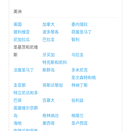
美洲
美国
加拿大
委内瑞拉
玻利维亚
波多黎各
荷属圣马丁
尼加拉瓜
巴拉圭
智利
圣基茨和尼维
斯
牙买加
乌拉圭
特克斯和凯科
法属圣马丁
斯群岛
多米尼克
圣文森特和格
圭亚那
哥斯达黎加
林纳丁斯
特立尼达和多
巴哥
百慕大
伯利兹
英属维尔京群
岛
格林纳达
格陵兰
海地
墨西哥
圣卢西亚
安提瓜和巴布