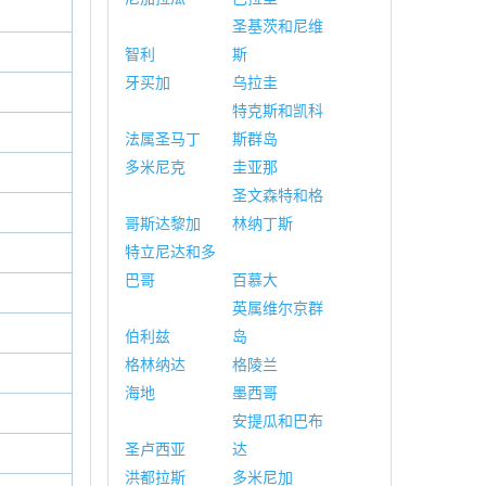
圣基茨和尼维
智利
斯
牙买加
乌拉圭
特克斯和凯科
法属圣马丁
斯群岛
多米尼克
圭亚那
圣文森特和格
哥斯达黎加
林纳丁斯
特立尼达和多
巴哥
百慕大
英属维尔京群
伯利兹
岛
格林纳达
格陵兰
海地
墨西哥
安提瓜和巴布
圣卢西亚
达
洪都拉斯
多米尼加