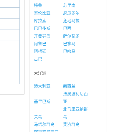
秘鲁
苏里南
哥伦比亚
厄瓜多尔
库拉索
危地马拉
巴巴多斯
巴西
开曼群岛
萨尔瓦多
阿鲁巴
巴拿马
阿根廷
巴哈马
古巴
大洋洲
澳大利亚
新西兰
法属波利尼西
基里巴斯
亚
北马里亚纳群
关岛
岛
马绍尔群岛
斐济群岛