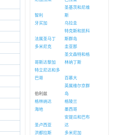
圣基茨和尼维
智利
斯
牙买加
乌拉圭
特克斯和凯科
法属圣马丁
斯群岛
多米尼克
圭亚那
圣文森特和格
哥斯达黎加
林纳丁斯
特立尼达和多
巴哥
百慕大
英属维尔京群
伯利兹
岛
格林纳达
格陵兰
海地
墨西哥
安提瓜和巴布
圣卢西亚
达
洪都拉斯
多米尼加